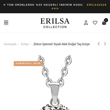
✨ TÜM ÜRÜNLERDE %20 GEÇERLI İNDIRIM KODU:
ERILSA2026
✨✨✨
0
Anasayfa
/
Kolye
/
Zirkon Işlemeli Siyah Akik Doğal Taş Kolye
KAMPANYALI ÜRÜN