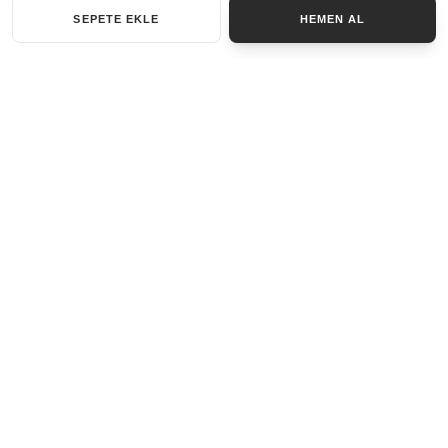
SEPETE EKLE
HEMEN AL
KATEGORILER
AKSESUAR SET
ANAHTARLIK
BILEKLIK
GENEL
KOLYE