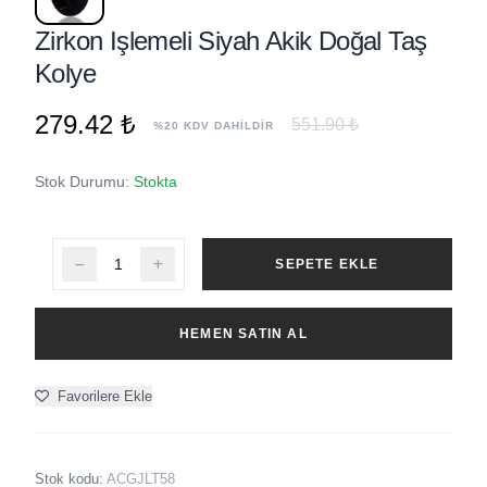
Zirkon Işlemeli Siyah Akik Doğal Taş
Kolye
279.42 ₺
551.90 ₺
%20 KDV DAHİLDİR
Stok Durumu:
Stokta
SEPETE EKLE
HEMEN SATIN AL
Favorilere Ekle
Stok kodu:
ACGJLT58