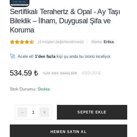
Sertifikalı Terahertz & Opal - Ay Taşı
Bileklik – İlham, Duygusal Şifa ve
Koruma
(4 müşteri değerlendirmesi)
Marka:
Erilsa
🔥
3 adet
son 1 saat içinde satıldı
🚀
Acele et!
1’den fazla
kişi şu anda bu ürünü inceliyor.
534.59 ₺
699.00 ₺
%20 KDV DAHİLDİR
Stok Durumu:
Stokta
SEPETE EKLE
HEMEN SATIN AL