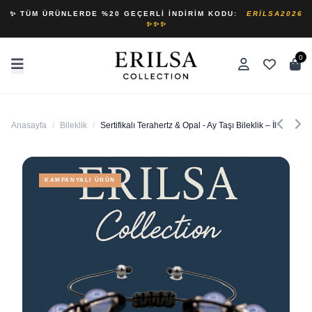
✨ TÜM ÜRÜNLERDE %20 GEÇERLI İNDIRIM KODU:
ERILSA2026
✨✨✨
0
Anasayfa
/
Bileklik
/
Sertifikalı Terahertz & Opal - Ay Taşı Bileklik – İlham, 
KAMPANYALI ÜRÜN