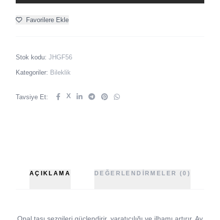
Favorilere Ekle
Stok kodu:
JHGF56
Kategoriler:
Bileklik
X
Tavsiye Et:
AÇIKLAMA
DEĞERLENDIRMELER (0)
Opal taşı sezgileri güçlendirir, yaratıcılığı ve ilhamı artırır. Ay