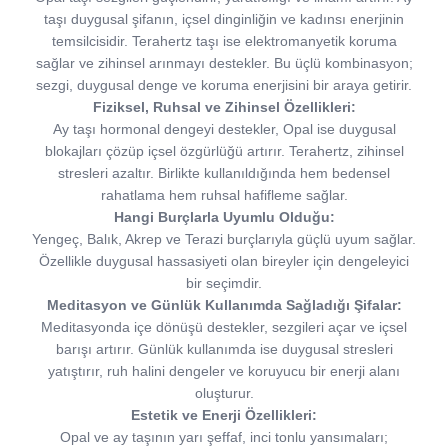
taşı duygusal şifanın, içsel dinginliğin ve kadınsı enerjinin
temsilcisidir. Terahertz taşı ise elektromanyetik koruma
sağlar ve zihinsel arınmayı destekler. Bu üçlü kombinasyon;
sezgi, duygusal denge ve koruma enerjisini bir araya getirir.
Fiziksel, Ruhsal ve Zihinsel Özellikleri:
Ay taşı hormonal dengeyi destekler, Opal ise duygusal
blokajları çözüp içsel özgürlüğü artırır. Terahertz, zihinsel
stresleri azaltır. Birlikte kullanıldığında hem bedensel
rahatlama hem ruhsal hafifleme sağlar.
Hangi Burçlarla Uyumlu Olduğu:
Yengeç, Balık, Akrep ve Terazi burçlarıyla güçlü uyum sağlar.
Özellikle duygusal hassasiyeti olan bireyler için dengeleyici
bir seçimdir.
Meditasyon ve Günlük Kullanımda Sağladığı Şifalar:
Meditasyonda içe dönüşü destekler, sezgileri açar ve içsel
barışı artırır. Günlük kullanımda ise duygusal stresleri
yatıştırır, ruh halini dengeler ve koruyucu bir enerji alanı
oluşturur.
Estetik ve Enerji Özellikleri:
Opal ve ay taşının yarı şeffaf, inci tonlu yansımaları;