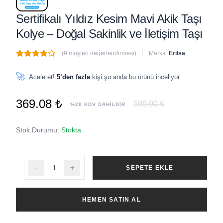
Sertifikalı Yıldız Kesim Mavi Akik Taşı
Kolye – Doğal Sakinlik ve İletişim Taşı
(9 müşteri değerlendirmesi)
Marka:
Erilsa
🔥
7 adet
son 1 saat içinde satıldı
🚀
Acele et!
5’den fazla
kişi şu anda bu ürünü inceliyor.
369.08 ₺
599.00 ₺
%20 KDV DAHİLDİR
Stok Durumu:
Stokta
SEPETE EKLE
HEMEN SATIN AL