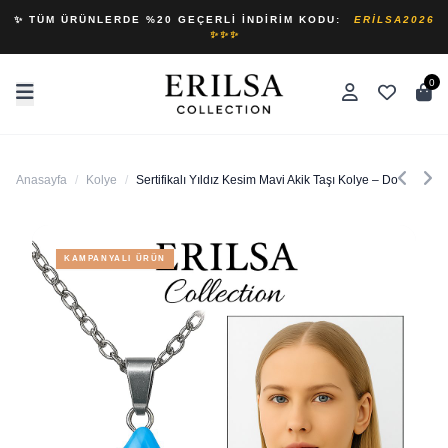
✨ TÜM ÜRÜNLERDE %20 GEÇERLI İNDIRIM KODU:
ERILSA2026
✨✨✨
0
Anasayfa
/
Kolye
/
Sertifikalı Yıldız Kesim Mavi Akik Taşı Kolye – Doğal Sakinl
KAMPANYALI ÜRÜN