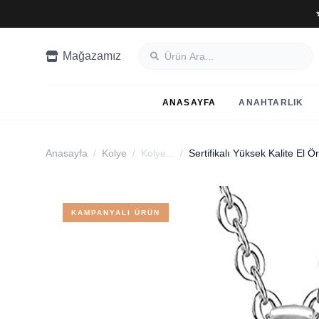
Mağazamız
ANASAYFA
ANAHTARLIK
Anasayfa
/
Kolye
/
Kolye...
/
KAMPANYALI ÜRÜN