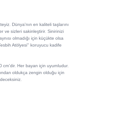
eyiz. Dünya'nın en kaliteli taşlarını
e sizleri sakinleştirir. Sinirinizi
in aynısı olmadığı için küçükte olsa
''Tesbih Atölyesi'' koruyucu kadife
50 cm'dir. Her bayan için uyumludur.
çısından oldukça zengin olduğu için
edeceksiniz.