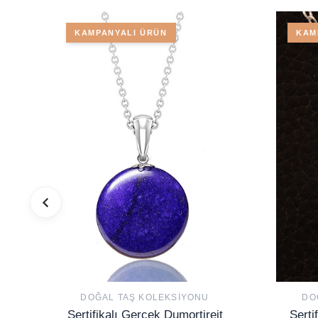
KAMPANYALI ÜRÜN
KAM
DOĞAL TAŞ KOLEKSIYONU
DO
Sertifikalı Gerçek Dumortireit
Serti