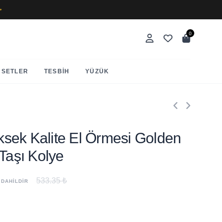
✨
0
SETLER
TESBIH
YÜZÜK
Yüksek Kalite El Örmesi Golden
 Taşı Kolye
533.35 ₺
 DAHİLDİR