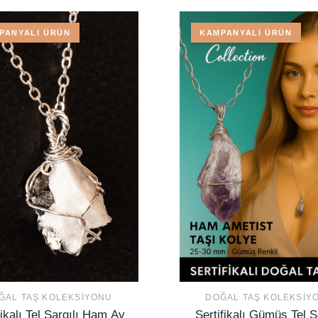
PANYALI ÜRÜN
KAMPANYALI ÜRÜN
ĞAL TAŞ KOLEKSIYONU
DOĞAL TAŞ KOLEKSIY
fikalı Tel Sargılı Ham Ay
Sertifikalı Gümüş Tel S