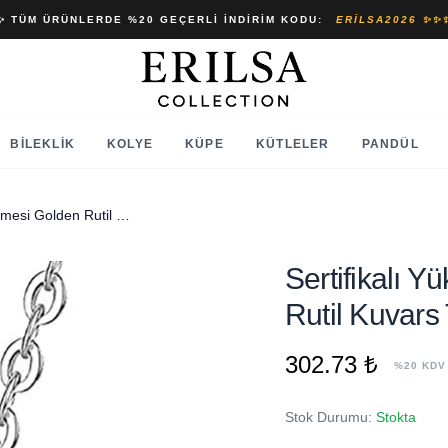
✨ TÜM ÜRÜNLERDE %20 GEÇERLI İNDIRIM KODU:
ERILSA2026 ✨✨
BILEKLIK
KOLYE
KÜPE
KÜTLELER
PANDÜL
Sertifikalı Yüksek Kalite El Örmesi Golden Rutil Kuvars Taşı Kolye
Sertifikalı 
Rutil Kuvars
302.73 ₺
%20 KDV
Stok Durumu:
Stokta