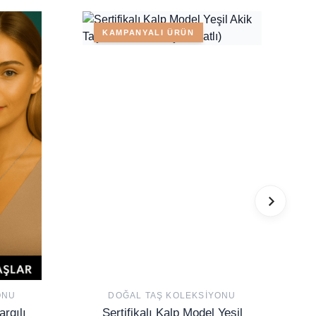
KAMPANYALI ÜRÜN
ONU
DOĞAL TAŞ KOLEKSIYONU
argılı
Sertifikalı Kalp Model Yeşil