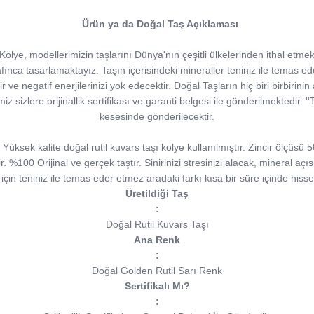
Ürün ya da Doğal Taş Açıklaması
lye, modellerimizin taşlarını Dünya'nın çeşitli ülkelerinden ithal etmekt
ınca tasarlamaktayız. Taşın içerisindeki mineraller teniniz ile temas eder v
verir ve negatif enerjilerinizi yok edecektir. Doğal Taşların hiç biri birbirin
imiz sizlere orijinallik sertifikası ve garanti belgesi ile gönderilmektedir. 
kesesinde gönderilecektir.
üksek kalite doğal rutil kuvars taşı kolye kullanılmıştır. Zincir ölçüsü 
lir. %100 Orijinal ve gerçek taştır. Sinirinizi stresinizi alacak, mineral a
çin teniniz ile temas eder etmez aradaki farkı kısa bir süre içinde hiss
Üretildiği Taş
:
Doğal Rutil Kuvars Taşı
Ana Renk
:
Doğal Golden Rutil Sarı Renk
Sertifikalı Mı?
: