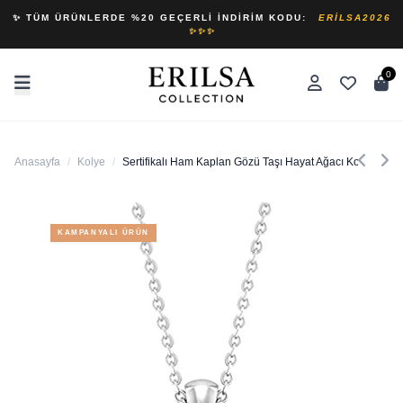
✨ TÜM ÜRÜNLERDE %20 GEÇERLI İNDIRIM KODU:
ERILSA2026
✨✨✨
0
Anasayfa
/
Kolye
/
Sertifikalı Ham Kaplan Gözü Taşı Hayat Ağacı Kolye
KAMPANYALI ÜRÜN