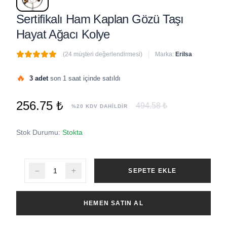
Sertifikalı Ham Kaplan Gözü Taşı
Hayat Ağacı Kolye
(24 müşteri değerlendirmesi)
Marka:
Erilsa
🔥
3 adet
son 1 saat içinde satıldı
256.75 ₺
494.58 ₺
%20 KDV DAHİLDİR
Stok Durumu:
Stokta
SEPETE EKLE
HEMEN SATIN AL