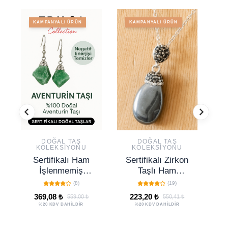
KAMPANYALI ÜRÜN
KAMPANYALI ÜRÜN
DOĞAL TAŞ
DOĞAL TAŞ
KOLEKSIYONU
KOLEKSIYONU
Sertifikalı Ham
Sertifikalı Zirkon
S
İşlenmemiş
Taşlı Ham
Aventurin Küpe –
Hematit Taşı
Ak
(8)
(19)
Şans, Huzur ve
Kolye (1.Kalite)
-
369,08 ₺
223,20 ₺
559,00 ₺
550,41 ₺
Pozitif Enerji Taşı
%20 KDV DAHİLDİR
%20 KDV DAHİLDİR