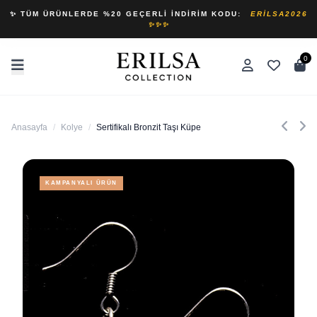
✨ TÜM ÜRÜNLERDE %20 GEÇERLI İNDIRIM KODU:
ERILSA2026
✨✨✨
0
Anasayfa
/
Kolye
/
Sertifikalı Bronzit Taşı Küpe
KAMPANYALI ÜRÜN