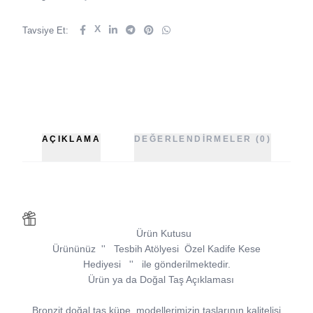
X
Tavsiye Et:
AÇIKLAMA
DEĞERLENDIRMELER (0)
Ürün Kutusu
Ürününüz
''
Tesbih Atölyesi
Özel Kadife Kese
Hediyesi
''
ile gönderilmektedir.
Ürün ya da Doğal Taş Açıklaması
Bronzit doğal taş küpe, modellerimizin taşlarının kalitelisi