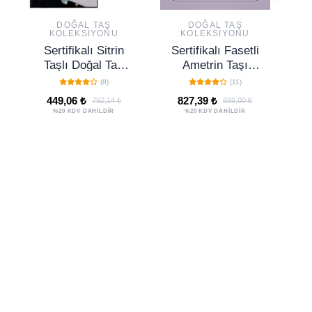
DOĞAL TAŞ
DOĞAL TAŞ
KOLEKSIYONU
KOLEKSIYONU
Sertifikalı Sitrin
Sertifikalı Fasetli
S
Taşlı Doğal Taş
Ametrin Taşı
Kolye Bileklik
Bileklik – Zihin
A
(8)
(11)
Seti - Altın Renk
Dengesi ve
449,06 ₺
827,39 ₺
2.
792,14 ₺
899,00 ₺
Ruhsal Netlik İçin
%20 KDV DAHİLDİR
%20 KDV DAHİLDİR