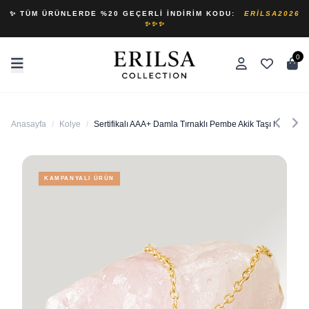
✨ TÜM ÜRÜNLERDE %20 GEÇERLI İNDIRIM KODU:
ERILSA2026
✨✨✨
0
Anasayfa
/
Kolye
/
Sertifikalı AAA+ Damla Tırnaklı Pembe Akik Taşı Kolye - Al
KAMPANYALI ÜRÜN