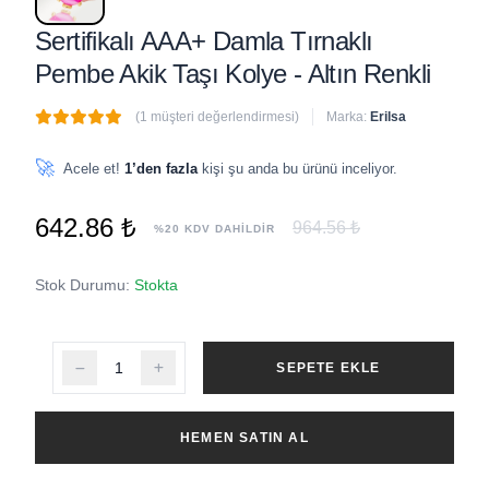
Sertifikalı AAA+ Damla Tırnaklı
Pembe Akik Taşı Kolye - Altın Renkli
(1 müşteri değerlendirmesi)
Marka:
Erilsa
🔥
7 adet
son 1 saat içinde satıldı
🚀
Acele et!
1’den fazla
kişi şu anda bu ürünü inceliyor.
642.86 ₺
964.56 ₺
%20 KDV DAHİLDİR
Stok Durumu:
Stokta
SEPETE EKLE
HEMEN SATIN AL