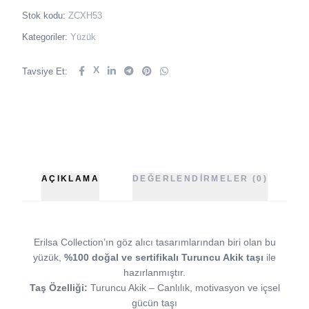
Stok kodu:
ZCXH53
Kategoriler:
Yüzük
X
Tavsiye Et:
AÇIKLAMA
DEĞERLENDIRMELER (0)
Erilsa Collection’ın göz alıcı tasarımlarından biri olan bu
yüzük,
%100 doğal ve sertifikalı Turuncu Akik taşı
ile
hazırlanmıştır.
Taş Özelliği:
Turuncu Akik – Canlılık, motivasyon ve içsel
gücün taşı