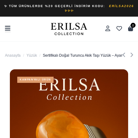
✨ TÜM ÜRÜNLERDE %20 GEÇERLI İNDIRIM KODU:
ERILSA2026
✨✨✨
0
Anasayfa
/
Yüzük
/
Sertifikalı Doğal Turuncu Akik Taşı Yüzük – Ayarlanabilir
KAMPANYALI ÜRÜN