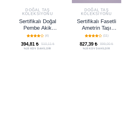
DOĞAL TAŞ
DOĞAL TAŞ
KOLEKSIYONU
KOLEKSIYONU
Sertifikalı Doğal
Sertifikalı Fasetli
Pembe Akik
Ametrin Taşı
Volkanik Lav Taşı
Bileklik – Zihin
(4)
(11)
Doğal Taş Bileklik
Dengesi ve
394,81 ₺
827,39 ₺
510,11 ₺
899,00 ₺
Seti
Ruhsal Netlik İçin
An
%20 KDV DAHİLDİR
%20 KDV DAHİLDİR