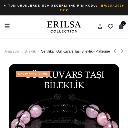
✨ TÜM ÜRÜNLERDE %20 GEÇERLI İNDIRIM KODU:
ERILSA2026
✨✨✨
0
Anasayfa
/
Bileklik
/
Sertifikalı Gül Kuvars Taşı Bileklik - Makrome
KAMPANYALI ÜRÜN