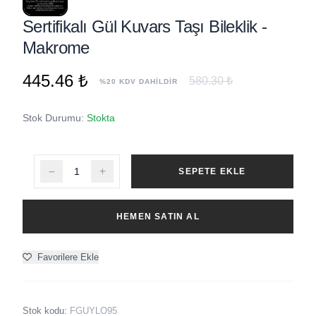
Sertifikalı Gül Kuvars Taşı Bileklik -
Makrome
445.46 ₺
580.30 ₺
%20 KDV DAHİLDİR
Stok Durumu:
Stokta
SEPETE EKLE
HEMEN SATIN AL
Favorilere Ekle
Stok kodu:
FGUYLO95