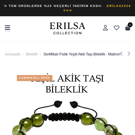
✨ TÜM ÜRÜNLERDE %20 GEÇERLI İNDIRIM KODU:
ERILSA2026
✨✨✨
0
Anasayfa
/
Bileklik
/
Sertifikalı Fıstık Yeşili Akik Taşı Bileklik - Makrome
KAMPANYALI ÜRÜN