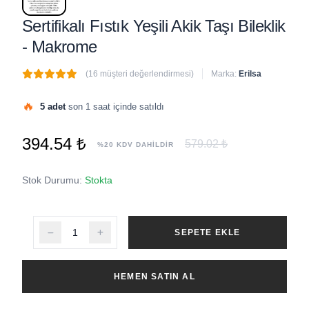
Sertifikalı Fıstık Yeşili Akik Taşı Bileklik
- Makrome
(16 müşteri değerlendirmesi)
Marka:
Erilsa
🔥
5 adet
son 1 saat içinde satıldı
🚀
Acele et!
1’den fazla
kişi şu anda bu ürünü inceliyor.
394.54 ₺
579.02 ₺
%20 KDV DAHİLDİR
Stok Durumu:
Stokta
SEPETE EKLE
HEMEN SATIN AL