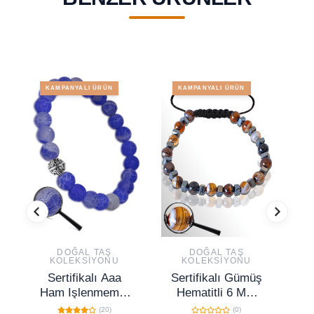
KAMPANYALI ÜRÜN
KAMPANYALI ÜRÜN
DOĞAL TAŞ
DOĞAL TAŞ
KOLEKSIYONU
KOLEKSIYONU
Sertifikalı Aaa
Sertifikalı Gümüş
Se
Ham Işlenmemiş
Hematitli 6 Mm
Damarlı Mavi
Doğal Kahverengi
(20)
(0)