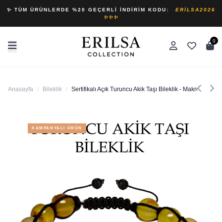
✨ TÜM ÜRÜNLERDE %20 GEÇERLI İNDIRIM KODU:
ERILSA2026
✨✨✨
0
Anasayfa
/
Bileklik
/
Sertifikalı Açık Turuncu Akik Taşı Bileklik - Makrome
KAMPANYALI ÜRÜN