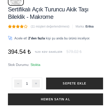
Sertifikalı Açık Turuncu Akik Taşı
Bileklik - Makrome
(11 müşteri değerlendirmesi)
Marka:
Erilsa
🔥
3 adet
son 1 saat içinde satıldı
🚀
Acele et!
2’den fazla
kişi şu anda bu ürünü inceliyor.
394.54 ₺
579.02 ₺
%20 KDV DAHİLDİR
Stok Durumu:
Stokta
SEPETE EKLE
HEMEN SATIN AL