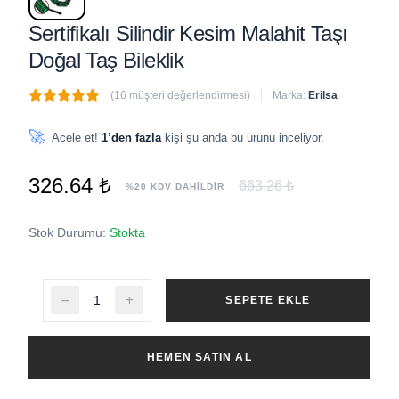
Sertifikalı Silindir Kesim Malahit Taşı
Doğal Taş Bileklik
(16 müşteri değerlendirmesi)
Marka:
Erilsa
🔥
5 adet
son 1 saat içinde satıldı
🚀
Acele et!
1’den fazla
kişi şu anda bu ürünü inceliyor.
326.64 ₺
663.26 ₺
%20 KDV DAHİLDİR
Stok Durumu:
Stokta
SEPETE EKLE
HEMEN SATIN AL