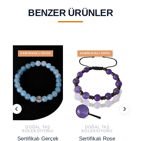
BENZER ÜRÜNLER
KAMPANYALI ÜRÜN
KAMPANYALI ÜRÜN
DOĞAL TAŞ
DOĞAL TAŞ
KOLEKSIYONU
KOLEKSIYONU
Sertifikalı Gerçek
Sertifikalı Rose
S