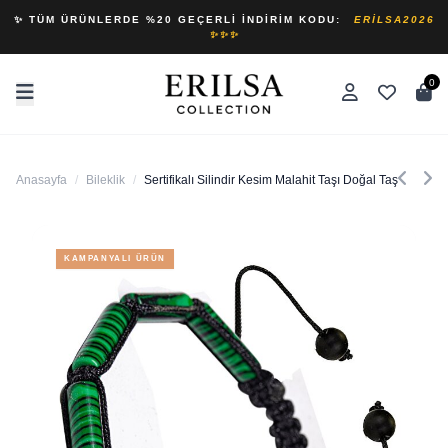
✨ TÜM ÜRÜNLERDE %20 GEÇERLI İNDIRIM KODU:
ERILSA2026
✨✨✨
0
Anasayfa
/
Bileklik
/
Sertifikalı Silindir Kesim Malahit Taşı Doğal Taş Bileklik
KAMPANYALI ÜRÜN