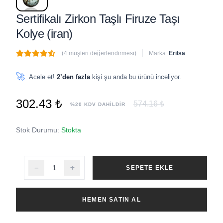
Sertifikalı Zirkon Taşlı Firuze Taşı
Kolye (iran)
(4 müşteri değerlendirmesi)
Marka:
Erilsa
🔥
3 adet
son 1 saat içinde satıldı
🚀
Acele et!
2’den fazla
kişi şu anda bu ürünü inceliyor.
302.43 ₺
574.16 ₺
%20 KDV DAHİLDİR
Stok Durumu:
Stokta
SEPETE EKLE
HEMEN SATIN AL