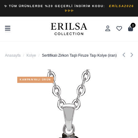
✨ TÜM ÜRÜNLERDE %20 GEÇERLI İNDIRIM KODU:
ERILSA2026
✨✨✨
0
Anasayfa
/
Kolye
/
Sertifikalı Zirkon Taşlı Firuze Taşı Kolye (iran)
KAMPANYALI ÜRÜN