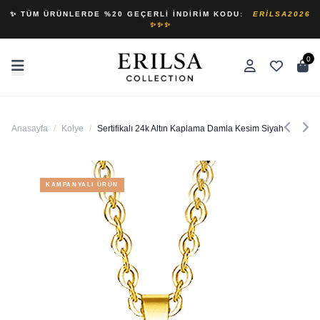
✨ TÜM ÜRÜNLERDE %20 GEÇERLI İNDIRIM KODU:
ERILSA2026
✨✨✨
0
Anasayfa
/
Kolye
/
Sertifikalı 24k Altın Kaplama Damla Kesim Siyah Turmalin
KAMPANYALI ÜRÜN