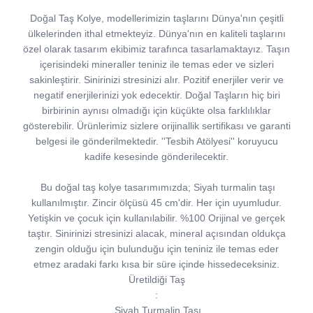
Doğal Taş Kolye, modellerimizin taşlarını Dünya'nın çeşitli
ülkelerinden ithal etmekteyiz. Dünya'nın en kaliteli taşlarını
özel olarak tasarım ekibimiz tarafınca tasarlamaktayız. Taşın
içerisindeki mineraller teniniz ile temas eder ve sizleri
sakinleştirir. Sinirinizi stresinizi alır. Pozitif enerjiler verir ve
negatif enerjilerinizi yok edecektir. Doğal Taşların hiç biri
birbirinin aynısı olmadığı için küçükte olsa farklılıklar
gösterebilir. Ürünlerimiz sizlere orijinallik sertifikası ve garanti
belgesi ile gönderilmektedir. ''Tesbih Atölyesi'' koruyucu
kadife kesesinde gönderilecektir.
Bu doğal taş kolye tasarımımızda; Siyah turmalin taşı
kullanılmıştır. Zincir ölçüsü 45 cm'dir. Her için uyumludur.
Yetişkin ve çocuk için kullanılabilir. %100 Orijinal ve gerçek
taştır. Sinirinizi stresinizi alacak, mineral açısından oldukça
zengin olduğu için bulunduğu için teniniz ile temas eder
etmez aradaki farkı kısa bir süre içinde hissedeceksiniz.
Üretildiği Taş
:
Siyah Turmalin Taşı