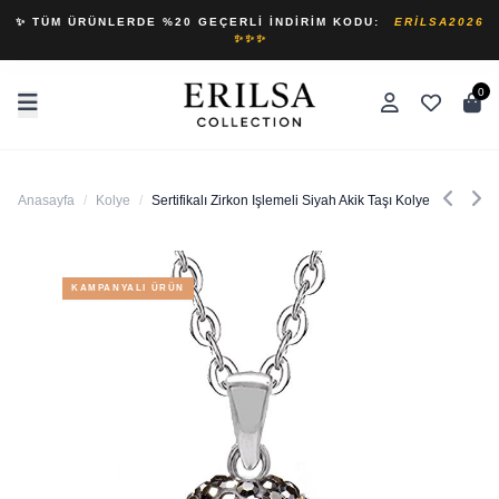
✨ TÜM ÜRÜNLERDE %20 GEÇERLI İNDIRIM KODU:
ERILSA2026
✨✨✨
0
Anasayfa
/
Kolye
/
Sertifikalı Zirkon Işlemeli Siyah Akik Taşı Kolye
KAMPANYALI ÜRÜN