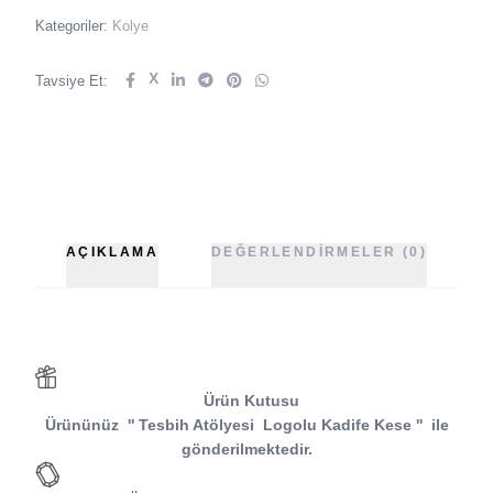
Kategoriler:
Kolye
X
Tavsiye Et:
AÇIKLAMA
DEĞERLENDIRMELER (0)
Ürün Kutusu
Ürününüz
''
Tesbih Atölyesi
Logolu Kadife Kese
''
ile
gönderilmektedir.