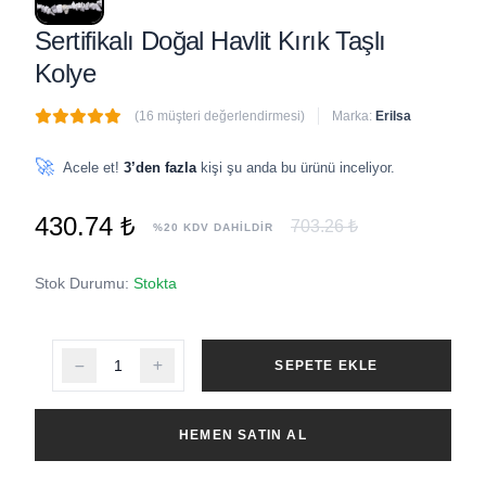
Sertifikalı Doğal Havlit Kırık Taşlı
Kolye
(16 müşteri değerlendirmesi)
Marka:
Erilsa
🔥
8 adet
son 1 saat içinde satıldı
🚀
Acele et!
3’den fazla
kişi şu anda bu ürünü inceliyor.
430.74 ₺
703.26 ₺
%20 KDV DAHİLDİR
Stok Durumu:
Stokta
SEPETE EKLE
HEMEN SATIN AL