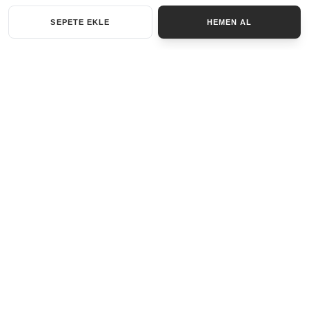
SEPETE EKLE
HEMEN AL
KATEGORILER
AKSESUAR SET
ANAHTARLIK
BILEKLIK
GENEL