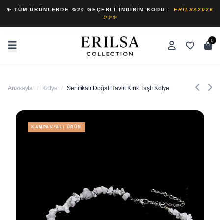
✨ TÜM ÜRÜNLERDE %20 GEÇERLI İNDIRIM KODU:
ERILSA2026
✨✨✨
0
Anasayfa
/
Kolye
/
Sertifikalı Doğal Havlit Kırık Taşlı Kolye
KAMPANYALI ÜRÜN