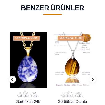
BENZER ÜRÜNLER
KAMPANYALI ÜRÜN
KAMPANYALI ÜRÜN
DOĞAL TAŞ
DOĞAL TAŞ
KOLEKSIYONU
KOLEKSIYONU
Sertifikalı 24k
Sertifikalı Damla
S