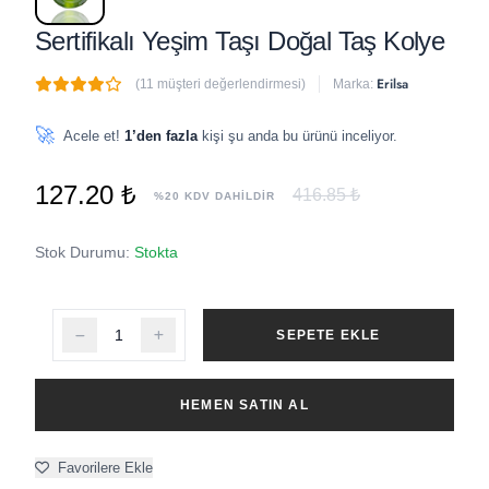
Sertifikalı Yeşim Taşı Doğal Taş Kolye
Erilsa
(11 müşteri değerlendirmesi)
Marka:
🔥
2 adet
son 1 saat içinde satıldı
🚀
Acele et!
1’den fazla
kişi şu anda bu ürünü inceliyor.
127.20 ₺
416.85 ₺
%20 KDV DAHİLDİR
Stok Durumu:
Stokta
SEPETE EKLE
HEMEN SATIN AL
Favorilere Ekle