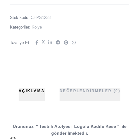
Stok kodu:
CHPS1238
Kategoriler:
Kolye
X
Tavsiye Et:
AÇIKLAMA
DEĞERLENDIRMELER (0)
Ürününüz
''
Tesbih Atölyesi
Logolu Kadife Kese
''
ile
gönderilmektedir.