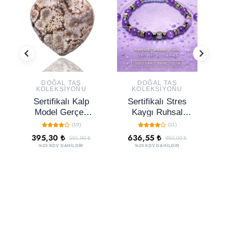
DOĞAL TAŞ
DOĞAL TAŞ
KOLEKSIYONU
KOLEKSIYONU
Sertifikalı Kalp
Sertifikalı Stres
S
Model Gerçek
Kaygı Ruhsal
Serpantin
Huzur Duygusal
A
(10)
(11)
(YILAN) Taşı
Denge Bilekliği –
395,30 ₺
636,55 ₺
2.
591,90 ₺
850,00 ₺
Kolye
Ametist Terahertz
%20 KDV DAHİLDİR
%20 KDV DAHİLDİR
6 mm Doğal Taş