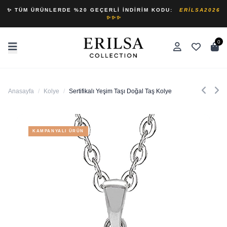
✨ TÜM ÜRÜNLERDE %20 GEÇERLI İNDIRIM KODU:
ERILSA2026
✨✨✨
0
Anasayfa
/
Kolye
/
Sertifikalı Yeşim Taşı Doğal Taş Kolye
KAMPANYALI ÜRÜN