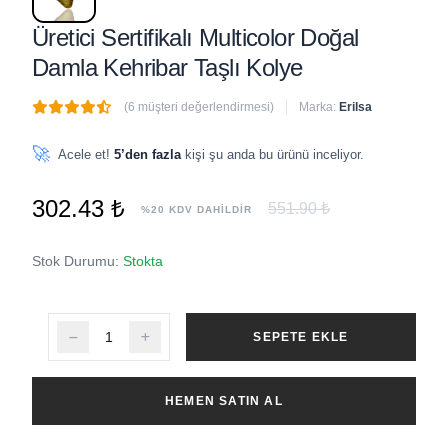
Üretici Sertifikalı Multicolor Doğal
Damla Kehribar Taşlı Kolye
(6 müşteri değerlendirmesi)
Marka:
Erilsa
🔥
1 adet
son 1 saat içinde satıldı
🚀
Acele et!
5’den fazla
kişi şu anda bu ürünü inceliyor.
302.43 ₺
551.90 ₺
%20 KDV DAHİLDİR
Stok Durumu:
Stokta
SEPETE EKLE
HEMEN SATIN AL