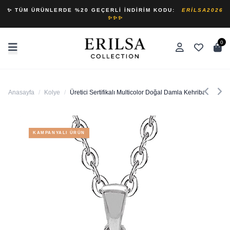
✨ TÜM ÜRÜNLERDE %20 GEÇERLI İNDIRIM KODU:
ERILSA2026
✨✨✨
0
Anasayfa
/
Kolye
/
Üretici Sertifikalı Multicolor Doğal Damla Kehribar Taşlı K
KAMPANYALI ÜRÜN