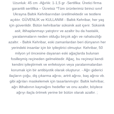
Uzunluk: 45 cm -Ağırlık: 1-1,5 gr -Sertifika: Üretici firma
garantili sertifika – Ücretsiz *Tüm ürünlerimiz birinci sınıf
Ukrayna Baltık Kehribarından üretilmektedir ve testlere
açıktır. GÜVENLİK ve KULLANIM - Baltık Kehribar, her yaş
için güvenlidir. Bütün kehribarlar süksinik asit içerir. Süksinik
asit, iltihaplanmayı yatıştırır ve azaltır bu da hastalık,
yaralanmaların neden olduğu birçok ağrı ve rahatsızlığı
azaltır. - Baltık Kehribar, eski zamanlardan beri dünyanın her
yerindeki insanlar için bir iyileştirici olmuştur. Kehribar, 50
milyon yıl öncesine dayanan eski ağaçlarda bulunan
fosilleşmiş reçineden gelmektedir. Ağaç, bu reçineyi kendi
kendini iyileştirmek ve enfeksiyon veya yaralanmalardan
korumak için bir antibiyotik olarak oluşturur. - Ağrı giderici
ilaçların çoğu, diş çıkarma ağrısı, artrit ağrısı, baş ağrısı vb.
gibi ağrıları maskelemek için tasarlanmıştır. Baltık kehribar,
ağrı iltihabının kaynağını hedefler ve onu azaltır, böylece
ağrıyı ilaçla örtmek yerine bir bütün olarak azaltır. ;