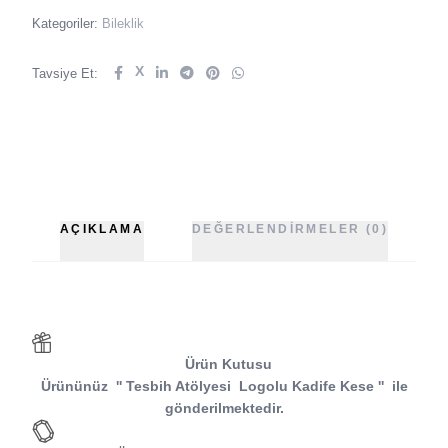
Kategoriler:
Bileklik
X
Tavsiye Et:
AÇIKLAMA
DEĞERLENDIRMELER (0)
Ürün Kutusu
Ürününüz
''
Tesbih Atölyesi
Logolu Kadife Kese
''
ile
gönderilmektedir.