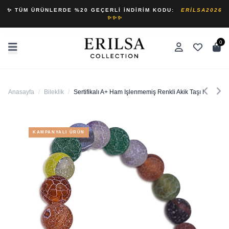
✨ TÜM ÜRÜNLERDE %20 GEÇERLI İNDIRIM KODU:
ERILSA2026
✨✨✨
0
Anasayfa
/
Bileklik
/
Sertifikalı A+ Ham Işlenmemiş Renkli Akik Taşı Bileklik (
KAMPANYALI ÜRÜN