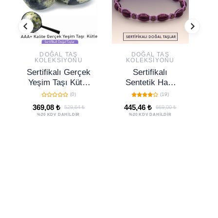
DOĞAL TAŞ
DOĞAL TAŞ
KOLEKSIYONU
KOLEKSIYONU
Sertifikalı Gerçek
Sertifikalı
S
Yeşim Taşı Kütle
Sentetik Ham
Ak
- Brezilya
Mor Topaz Taşı
(0)
(19)
Bileklik – İlham
A
369,08 ₺
445,46 ₺
529,64 ₺
669,00 ₺
ve Hayal Gücü
%20 KDV DAHİLDİR
%20 KDV DAHİLDİR
Yayan El Yapımı
Takı