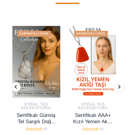
KAMPANYALI ÜRÜN
KAMPANYALI ÜRÜN
DOĞAL TAŞ
DOĞAL TAŞ
KOLEKSIYONU
KOLEKSIYONU
Sertifikalı Gümüş
Sertifikalı AAA+
Se
Tel Sargılı Doğal
Kızıl Yemen Akiği
Kristal Kuvars
Kolye – Beşgen
Do
(0)
(0)
Taşı Kolye – 25-
Model, Gümüş