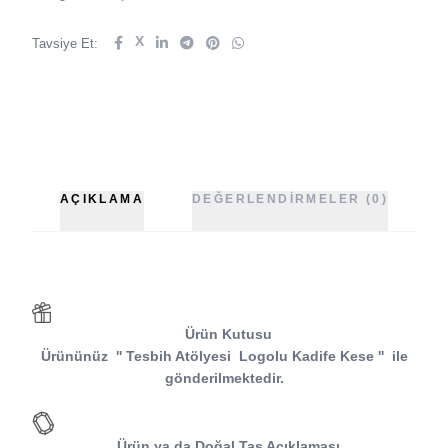
X
Tavsiye Et:
AÇIKLAMA
DEĞERLENDIRMELER (0)
Ürün Kutusu
Ürününüz
''
Tesbih Atölyesi
Logolu Kadife Kese
''
ile
gönderilmektedir.
Ürün ya da Doğal Taş Açıklaması