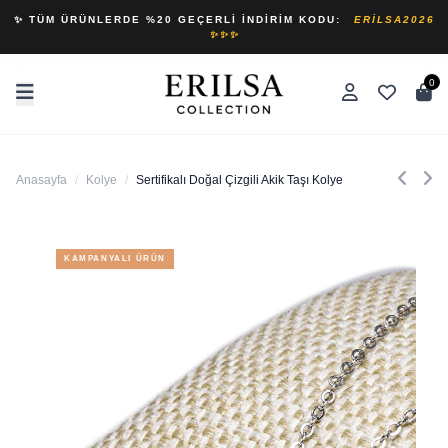
✨ TÜM ÜRÜNLERDE %20 GEÇERLI İNDIRIM KODU:
ERILSA2026
✨✨✨
0
Anasayfa
/
Kolye
/
Sertifikalı Doğal Çizgili Akik Taşı Kolye
KAMPANYALI ÜRÜN