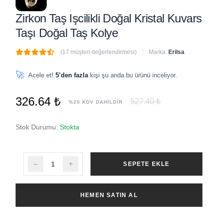
Zirkon Taş Işcilikli Doğal Kristal Kuvars
Taşı Doğal Taş Kolye
(17 müşteri değerlendirmesi)
Marka:
Erilsa
🔥
6 adet
son 1 saat içinde satıldı
🚀
Acele et!
5’den fazla
kişi şu anda bu ürünü inceliyor.
326.64 ₺
527.40 ₺
%20 KDV DAHİLDİR
Stok Durumu:
Stokta
SEPETE EKLE
HEMEN SATIN AL