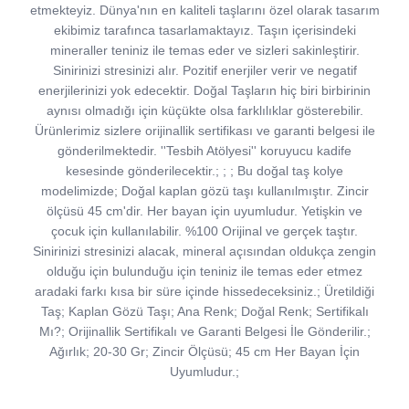
etmekteyiz. Dünya'nın en kaliteli taşlarını özel olarak tasarım
ekibimiz tarafınca tasarlamaktayız. Taşın içerisindeki
mineraller teniniz ile temas eder ve sizleri sakinleştirir.
Sinirinizi stresinizi alır. Pozitif enerjiler verir ve negatif
enerjilerinizi yok edecektir. Doğal Taşların hiç biri birbirinin
aynısı olmadığı için küçükte olsa farklılıklar gösterebilir.
Ürünlerimiz sizlere orijinallik sertifikası ve garanti belgesi ile
gönderilmektedir. ''Tesbih Atölyesi'' koruyucu kadife
kesesinde gönderilecektir.; ; ; Bu doğal taş kolye
modelimizde; Doğal kaplan gözü taşı kullanılmıştır. Zincir
ölçüsü 45 cm'dir. Her bayan için uyumludur. Yetişkin ve
çocuk için kullanılabilir. %100 Orijinal ve gerçek taştır.
Sinirinizi stresinizi alacak, mineral açısından oldukça zengin
olduğu için bulunduğu için teniniz ile temas eder etmez
aradaki farkı kısa bir süre içinde hissedeceksiniz.; Üretildiği
Taş; Kaplan Gözü Taşı; Ana Renk; Doğal Renk; Sertifikalı
Mı?; Orijinallik Sertifikalı ve Garanti Belgesi İle Gönderilir.;
Ağırlık; 20-30 Gr; Zincir Ölçüsü; 45 cm Her Bayan İçin
Uyumludur.;