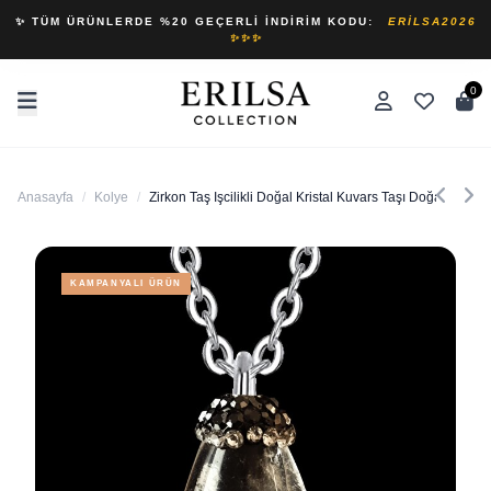
✨ TÜM ÜRÜNLERDE %20 GEÇERLI İNDIRIM KODU:
ERILSA2026
✨✨✨
0
Anasayfa
/
Kolye
/
Zirkon Taş Işcilikli Doğal Kristal Kuvars Taşı Doğal Taş Ko
KAMPANYALI ÜRÜN