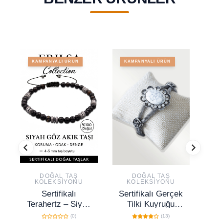
KAMPANYALI ÜRÜN
KAMPANYALI ÜRÜN
DOĞAL TAŞ
DOĞAL TAŞ
KOLEKSIYONU
KOLEKSIYONU
Sertifikalı
Sertifikalı Gerçek
Terahertz – Siyah
Tilki Kuyruğu
Göz Akiği Taşı
Model Havlit Taşı
(0)
(13)