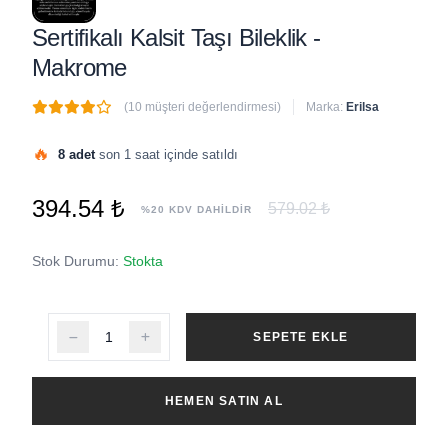
Sertifikalı Kalsit Taşı Bileklik -
Makrome
(10 müşteri değerlendirmesi)
Marka:
Erilsa
🔥
8 adet
son 1 saat içinde satıldı
🚀
Acele et!
1’den fazla
kişi şu anda bu ürünü inceliyor.
394.54 ₺
579.02 ₺
%20 KDV DAHİLDİR
Stok Durumu:
Stokta
SEPETE EKLE
HEMEN SATIN AL