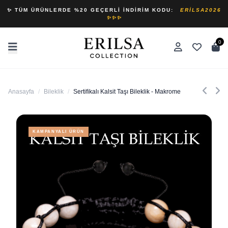
✨ TÜM ÜRÜNLERDE %20 GEÇERLI İNDIRIM KODU:
ERILSA2026
✨✨✨
0
Anasayfa
/
Bileklik
/
Sertifikalı Kalsit Taşı Bileklik - Makrome
KAMPANYALI ÜRÜN