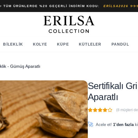
✨ TÜM ÜRÜNLERDE %20 GEÇERLI İNDIRIM KODU:
ERILSA2026 ✨✨
BILEKLIK
KOLYE
KÜPE
KÜTLELER
PANDÜL
leklik - Gümüş Aparatlı
Sertifikalı G
Aparatlı
(8 müşteri d
🔥
4 adet
son 1 saat içinde
🚀
Acele et!
1’den fazla
ki