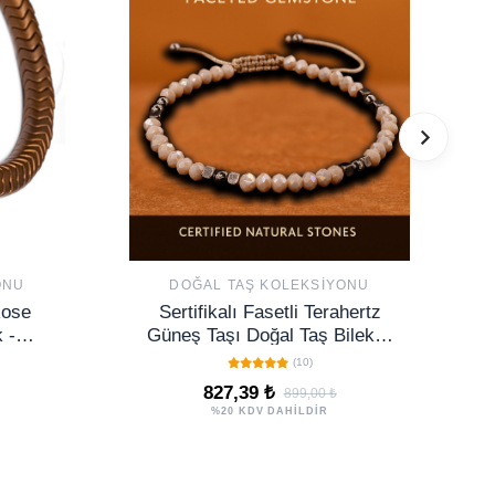
ONU
DOĞAL TAŞ KOLEKSIYONU
Rose
Sertifikalı Fasetli Terahertz
 -
Güneş Taşı Doğal Taş Bileklik
İnce Model – Şık Tasarım
(10)
827,39 ₺
899,00 ₺
%20 KDV DAHİLDİR