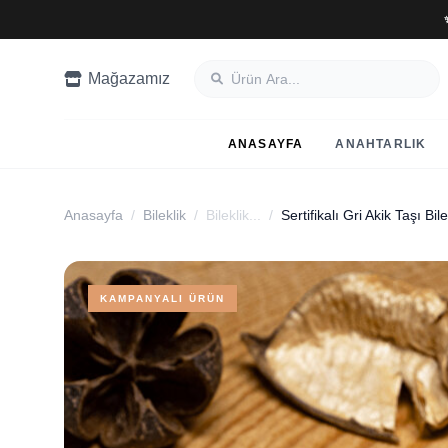
Mağazamız
ANASAYFA
ANAHTARLIK
Anasayfa
/
Bileklik
/
Bileklik...
/
Sertifikalı Gri Akik Taşı Bi
KAMPANYALI ÜRÜN