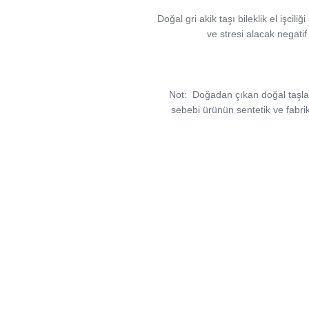
Doğal gri akik taşı bileklik el işcil
ve stresi alacak negatif
Not:
Doğadan çıkan doğal taşlar, v
sebebi ürünün sentetik ve fabri