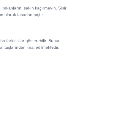
it İmkanlarını sakın kaçırmayın. Sinir
un olarak tasarlanmıştır.
a farklılıklar gösterebilir. Bunun
l taşlarından imal edilmektedir.