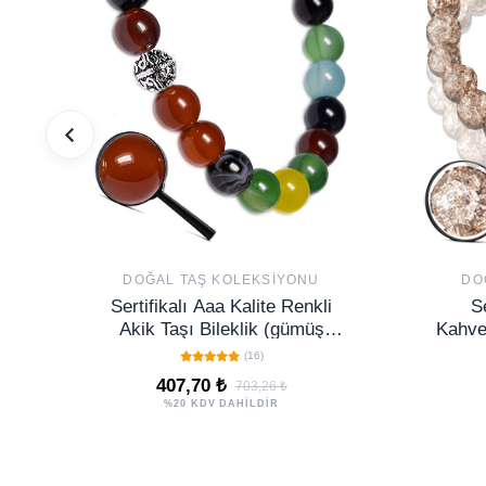
DOĞAL TAŞ KOLEKSIYONU
DO
Sertifikalı Aaa Kalite Renkli
Se
Akik Taşı Bileklik (gümüş
Kahver
Aparatlı)
(16)
407,70 ₺
703,26 ₺
%20 KDV DAHİLDİR