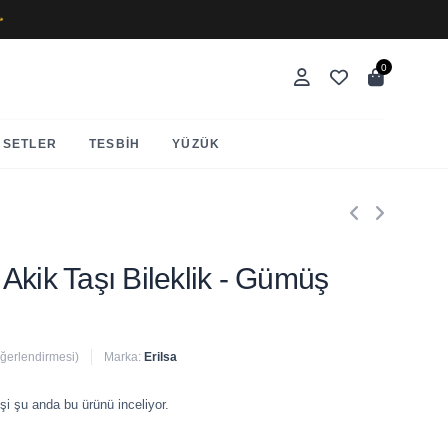
✨
0
SETLER
TESBIH
YÜZÜK
ri Akik Taşı Bileklik - Gümüş
eğerlendirmesi)
Marka:
Erilsa
 satıldı
şi şu anda bu ürünü inceliyor.