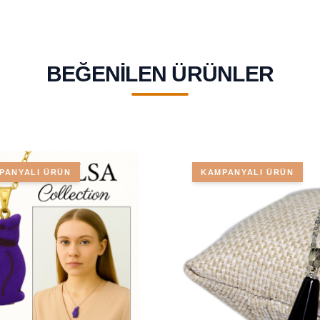
BEĞENILEN ÜRÜNLER
PANYALI ÜRÜN
KAMPANYALI ÜRÜN