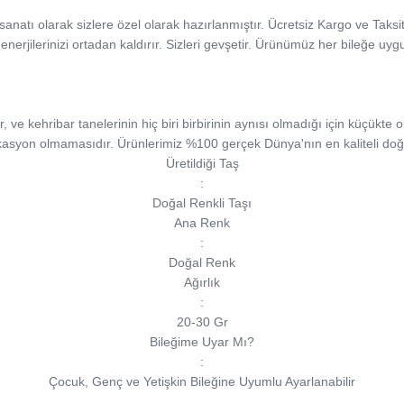
iği sanatı olarak sizlere özel olarak hazırlanmıştır. Ücretsiz Kargo ve Taks
 enerjilerinizi ortadan kaldırır. Sizleri gevşetir. Ürünümüz her bileğe uyg
e kehribar tanelerinin hiç biri birbirinin aynısı olmadığı için küçükte ols
kasyon olmamasıdır. Ürünlerimiz %100 gerçek Dünya'nın en kaliteli doğa
Üretildiği Taş
:
Doğal Renkli Taşı
Ana Renk
:
Doğal Renk
Ağırlık
:
20-30 Gr
Bileğime Uyar Mı?
:
Çocuk, Genç ve Yetişkin Bileğine Uyumlu Ayarlanabilir