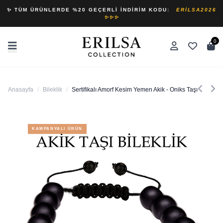
✨ TÜM ÜRÜNLERDE %20 GEÇERLI İNDIRIM KODU:
ERILSA2026
✨✨✨
0
Anasayfa
/
Bileklik
/
Sertifikalı Amorf Kesim Yemen Akik - Oniks Taşı Bileklik
KAMPANYALI ÜRÜN