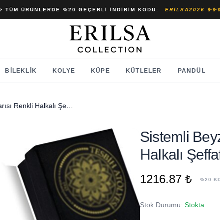
✨ TÜM ÜRÜNLERDE %20 GEÇERLI İNDIRIM KODU:
ERILSA2026 ✨✨
BILEKLIK
KOLYE
KÜPE
KÜTLELER
PANDÜL
Sistemli Beyzi Kesim Bal Sarısı Renkli Halkalı Şeffaf Ateş Kehribar Tesbih
Sistemli Bey
Halkalı Şeffa
1216.87 ₺
%20 K
Stok Durumu:
Stokta