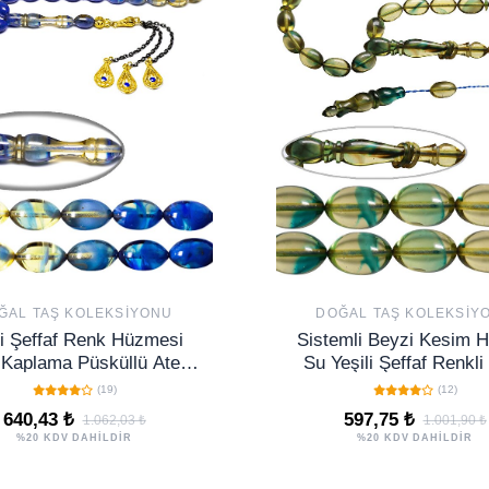
ĞAL TAŞ KOLEKSIYONU
DOĞAL TAŞ KOLEKSIY
i Şeffaf Renk Hüzmesi
Sistemli Beyzi Kesim H
n Kaplama Püsküllü Ateş
Su Yeşili Şeffaf Renkli
Kehribar Tesbih
Kehribar Tesbih
(19)
(12)
640,43 ₺
597,75 ₺
1.062,03 ₺
1.001,90 ₺
%20 KDV DAHİLDİR
%20 KDV DAHİLDİR