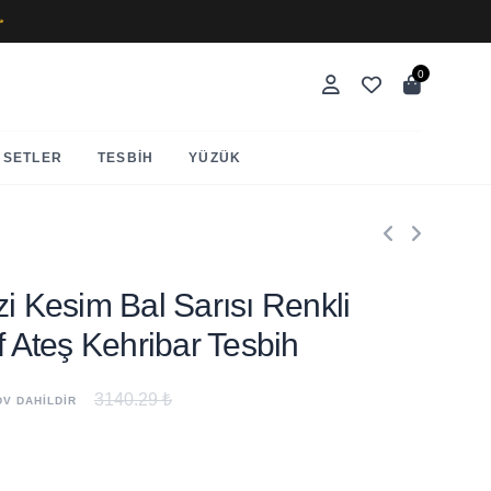
✨
0
SETLER
TESBIH
YÜZÜK
zi Kesim Bal Sarısı Renkli
f Ateş Kehribar Tesbih
3140.29 ₺
DV DAHİLDİR