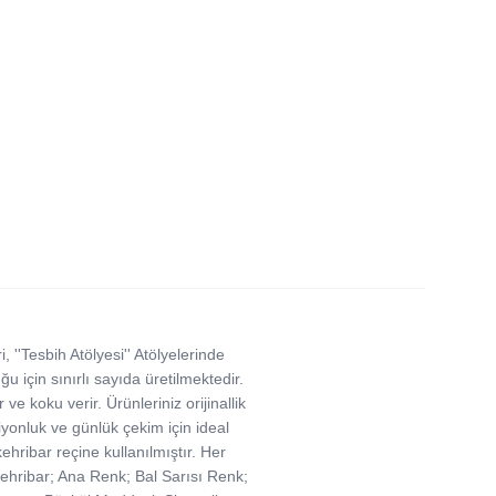
 ''Tesbih Atölyesi'' Atölyelerinde
ğu için sınırlı sayıda üretilmektedir.
ve koku verir. Ürünleriniz orijinallik
iyonluk ve günlük çekim için ideal
kehribar reçine kullanılmıştır. Her
ş Kehribar; Ana Renk; Bal Sarısı Renk;