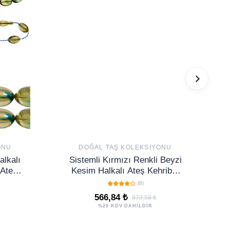
ONU
DOĞAL TAŞ KOLEKSIYONU
alkalı
Sistemli Kırmızı Renkli Beyzi
 Ateş
Kesim Halkalı Ateş Kehribar
Tesbih
(8)
566,84 ₺
879,58 ₺
%20 KDV DAHİLDİR