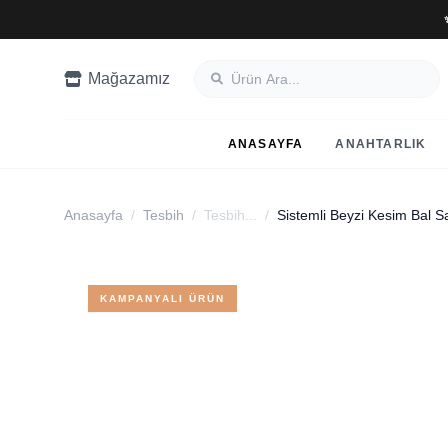
Mağazamız
ANASAYFA
ANAHTARLIK
Anasayfa
/
Tesbih
/
Tesbih...
/
KAMPANYALI ÜRÜN