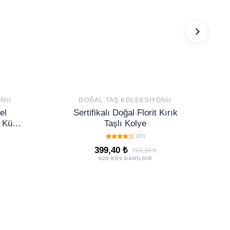
ONU
DOĞAL TAŞ KOLEKSIYONU
el
Sertifikalı Doğal Florit Kırık
e Küpe
Taşlı Kolye
lı
(20)
399,40 ₺
703,26 ₺
%20 KDV DAHİLDİR