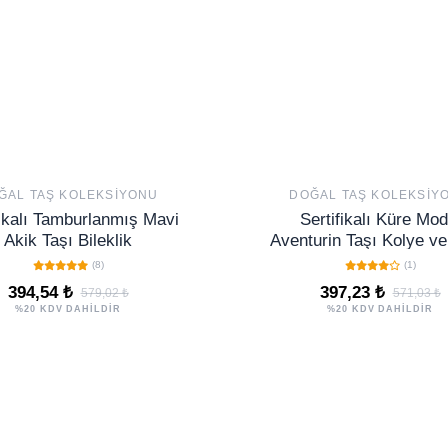
ĞAL TAŞ KOLEKSIYONU
DOĞAL TAŞ KOLEKSIY
fikalı Tamburlanmış Mavi
Sertifikalı Küre Mod
Akik Taşı Bileklik
Aventurin Taşı Kolye v
Seti - Gümüş Aparat
(8)
(1)
394,54 ₺
397,23 ₺
579,02 ₺
571,03 ₺
%20 KDV DAHİLDİR
%20 KDV DAHİLDİR