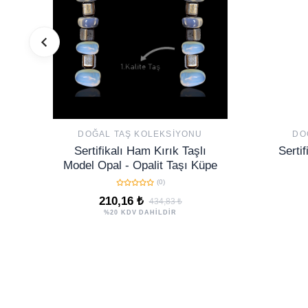
DOĞAL TAŞ KOLEKSIYONU
DO
Sertifikalı Ham Kırık Taşlı
Serti
Model Opal - Opalit Taşı Küpe
(0)
210,16 ₺
434,83 ₺
%20 KDV DAHİLDİR