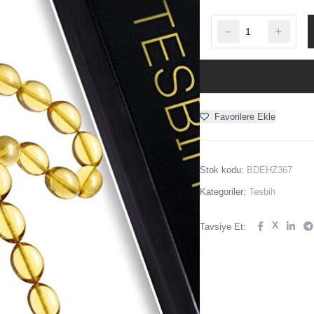
Favorilere Ekle
Stok kodu:
BDEHZ367
Kategoriler:
Tesbih
X
Tavsiye Et: