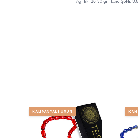
Ağırlık; 20-30 gr; Tane Şekli;
KAMPANYALI ÜRÜN
KAM