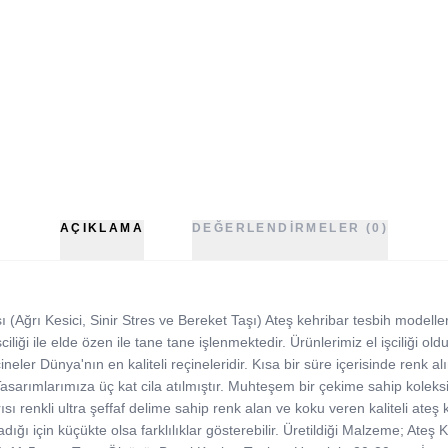
AÇIKLAMA
DEĞERLENDIRMELER (0)
Ağrı Kesici, Sinir Stres ve Bereket Taşı) Ateş kehribar tesbih modelleri,
iliği ile elde özen ile tane tane işlenmektedir. Ürünlerimiz el işciliği oldu
ler Dünya'nın en kaliteli reçineleridir. Kısa bir süre içerisinde renk alır 
. Tasarımlarımıza üç kat cila atılmıştır. Muhteşem bir çekime sahip koleks
sı renkli ultra şeffaf delime sahip renk alan ve koku veren kaliteli ateş 
adığı için küçükte olsa farklılıklar gösterebilir. Üretildiği Malzeme; Ate