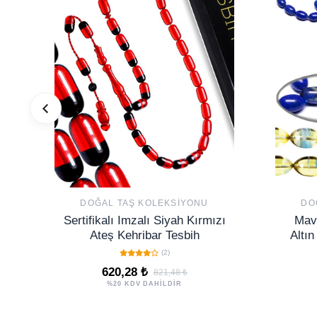
DOĞAL TAŞ KOLEKSIYONU
DO
Sertifikalı Imzalı Siyah Kırmızı
Mav
Ateş Kehribar Tesbih
Altı
(2)
620,28 ₺
821,48 ₺
%20 KDV DAHİLDİR