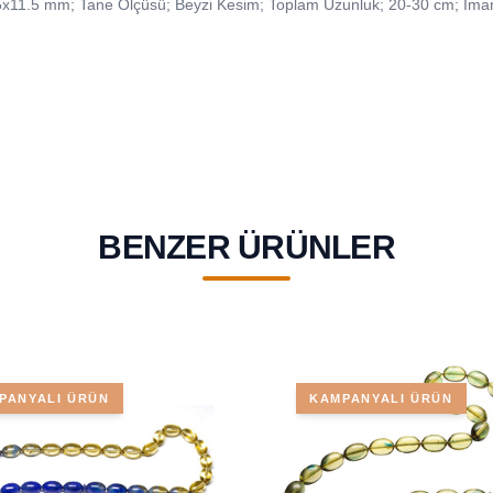
 8.5x11.5 mm; Tane Ölçüsü; Beyzi Kesim; Toplam Uzunluk; 20-30 cm; İma
BENZER ÜRÜNLER
PANYALI ÜRÜN
KAMPANYALI ÜRÜN