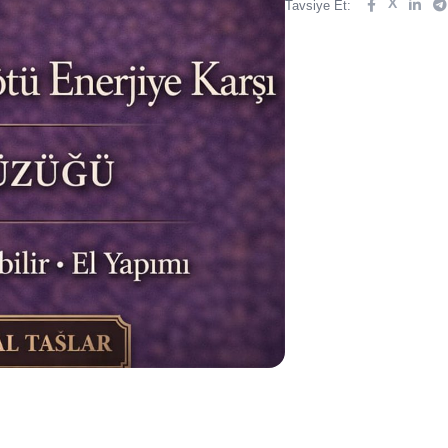
X
Tavsiye Et: