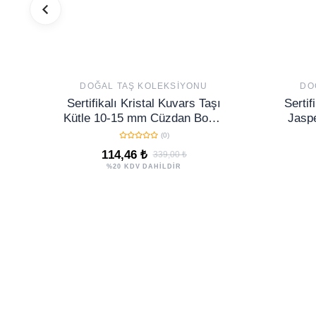
DOĞAL TAŞ KOLEKSIYONU
DO
Sertifikalı Kristal Kuvars Taşı
Sertif
Kütle 10-15 mm Cüzdan Boy –
Jaspe
Niyet Güçlendirme ve Denge
Duruş
(0)
Taşı
114,46 ₺
339,00 ₺
%20 KDV DAHİLDİR