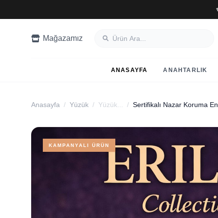
Mağazamız
ANASAYFA
ANAHTARLIK
Anasayfa
/
Yüzük
/
Yüzük...
/
KAMPANYALI ÜRÜN