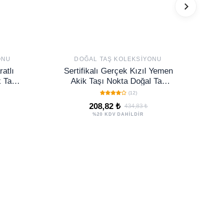
ONU
DOĞAL TAŞ KOLEKSIYONU
atlı
Sertifikalı Gerçek Kızıl Yemen
 Taşı
Akik Taşı Nokta Doğal Taş
Küpe
(12)
208,82 ₺
434,83 ₺
%20 KDV DAHİLDİR