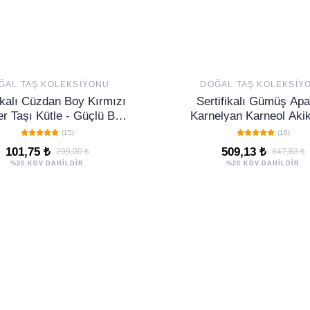
ĞAL TAŞ KOLEKSIYONU
DOĞAL TAŞ KOLEKSIY
ikalı Cüzdan Boy Kırmızı
Sertifikalı Gümüş Apar
r Taşı Kütle - Güçlü Bir
Karnelyan Karneol Akik
 ve Kararlılık Kazandırır
Bileklik
(15)
(16)
101,75 ₺
509,13 ₺
299,00 ₺
847,83 ₺
%20 KDV DAHİLDİR
%20 KDV DAHİLDİR