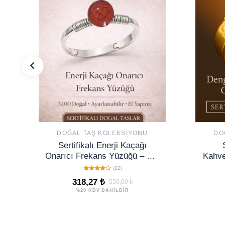
DOĞAL TAŞ KOLEKSIYONU
DO
Sertifikalı Enerji Kaçağı
Onarıcı Frekans Yüzüğü – Gül
Kahve
Kuvars (Rose) Ayarlamalı
Kalın
(22)
Boğa Yengeç Terazi
318,27 ₺
550,00 ₺
%20 KDV DAHİLDİR