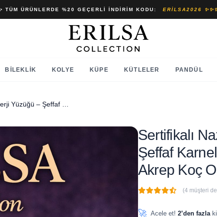
✨ TÜM ÜRÜNLERDE %20 GEÇERLI İNDIRIM KODU:
ERILSA2026 ✨✨
BILEKLIK
KOLYE
KÜPE
KÜTLELER
PANDÜL
Sertifikalı Nazar Koruma Enerji Yüzüğü – Şeffaf Karnelyan Ayarlamalı İnce Kasa Akrep Koç Oğlak Burcu
Sertifikalı 
Şeffaf Karne
Akrep Koç O
(4 müşteri d
🔥
3 adet
son 1 saat içinde
🚀
Acele et!
2’den fazla
ki