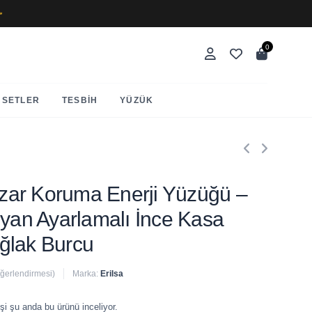
✨
0
SETLER
TESBIH
YÜZÜK
Nazar Koruma Enerji Yüzüğü –
lyan Ayarlamalı İnce Kasa
ğlak Burcu
eğerlendirmesi)
Marka:
Erilsa
 satıldı
şi şu anda bu ürünü inceliyor.