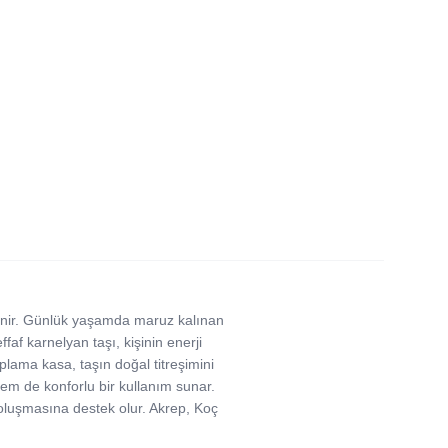
bilinir. Günlük yaşamda maruz kalınan
ffaf karnelyan taşı, kişinin enerji
plama kasa, taşın doğal titreşimini
hem de konforlu bir kullanım sunar.
i oluşmasına destek olur. Akrep, Koç