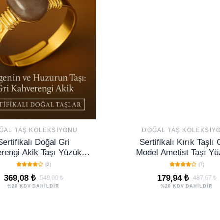
ĞAL TAŞ KOLEKSIYONU
DOĞAL TAŞ KOLEKSIY
Sertifikalı Doğal Gri
Sertifikalı Kırık Taşlı
rengi Akik Taşı Yüzük –
Model Ametist Taşı Yü
 Tımbıl Kasa Gold Renk
Ayarlamalı
(2)
(7)
Ayarlanabilir
369,08 ₺
179,94 ₺
549,00 ₺
487,67 ₺
%20 KDV DAHİLDİR
%20 KDV DAHİLDİR