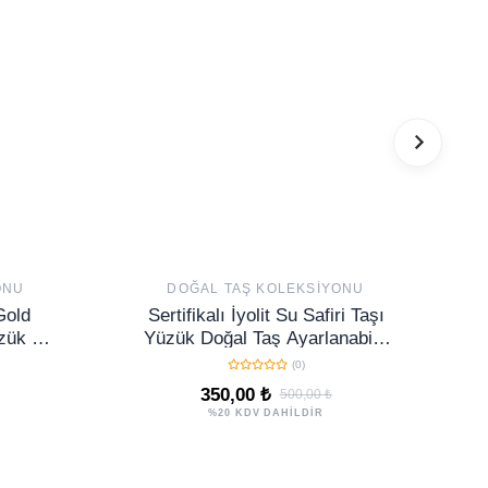
ONU
DOĞAL TAŞ KOLEKSIYONU
 Gold
Sertifikalı İyolit Su Safiri Taşı
zük -
Yüzük Doğal Taş Ayarlanabilir
El Yapımı Şık Tasarım
(0)
350,00 ₺
500,00 ₺
%20 KDV DAHİLDİR