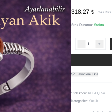
318.27 ₺
%20 KDV
Stok Durumu:
Stokta
Favorilere Ekle
Stok kodu:
KHGFQ654
Kategoriler:
Yüzük