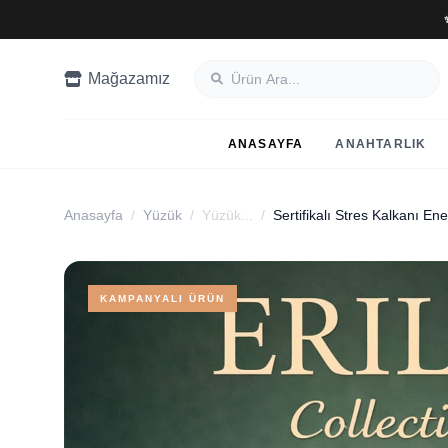
Mağazamız
ANASAYFA
ANAHTARLIK
Anasayfa
/
Yüzük
/
Yüzük...
/
KAMPANYALI ÜRÜN