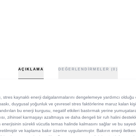
AÇIKLAMA
DEĞERLENDIRMELER (0)
ı, stres kaynaklı enerji dalgalanmalarını dengelemeye yardımcı olduğu
askı, duygusal yoğunluk ve çevresel stres faktörlerine maruz kalan kişiler
andırılan bu enerji kurgusu, negatif etkileri bastırmak yerine yumuşat
apısı, zihinsel karmaşayı azaltmaya ve daha dengeli bir ruh halini dest
enerjisinin sürekli vücutla temas halinde kalmasını sağlar ve bu sayede e
tilmiştir ve kaplama bakır üzerine uygulanmıştır. Bakırın enerji iletken