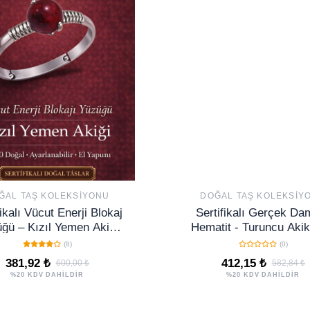
ĞAL TAŞ KOLEKSIYONU
DOĞAL TAŞ KOLEKSIY
fikalı Vücut Enerji Blokaj
Sertifikalı Gerçek Dam
ğü – Kızıl Yemen Akiği
Hematit - Turuncu Akik
rlamalı İnce Kasa Koç
Bileklik - Ayarlamal
(8)
(0)
Aslan Akrep Burç
381,92 ₺
412,15 ₺
600,00 ₺
582,84 ₺
%20 KDV DAHİLDİR
%20 KDV DAHİLDİR