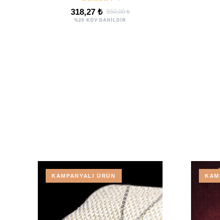
Yay Burcu
318,27 ₺
550,00 ₺
%20 KDV DAHİLDİR
KAMPANYALI ÜRÜN
KAM