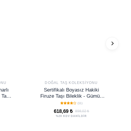
ONU
DOĞAL TAŞ KOLEKSIYONU
arlı
Sertifikalı Boyasız Hakiki
 Taşı
Firuze Taşı Bileklik - Gümüş
ı
Aparatlı
(11)
618,69 ₺
898,02 ₺
%20 KDV DAHİLDİR