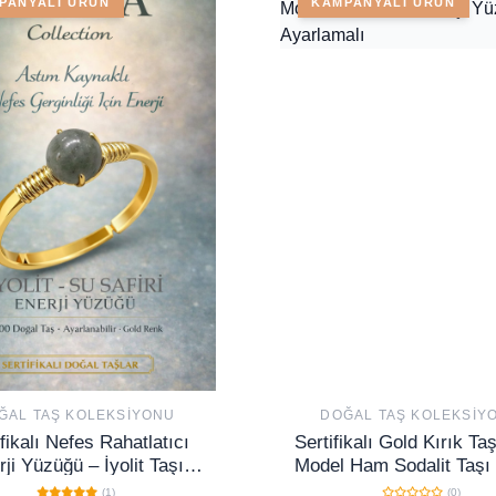
PANYALI ÜRÜN
KAMPANYALI ÜRÜN
ĞAL TAŞ KOLEKSIYONU
DOĞAL TAŞ KOLEKSIY
ifikalı Nefes Rahatlatıcı
Sertifikalı Gold Kırık Taş
ji Yüzüğü – İyolit Taşı
Model Ham Sodalit Taşı
lamalı Gold İnce Kasa
- Ayarlamalı
(1)
(0)