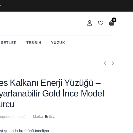
✨
0
SETLER
TESBIH
YÜZÜK
tres Kalkanı Enerji Yüzüğü –
yarlanabilir Gold İnce Model
urcu
değerlendirmesi)
Marka:
Erilsa
 satıldı
şi şu anda bu ürünü inceliyor.