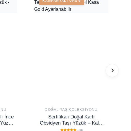
KAMPANYALI ÜRÜN
ONU
DOĞAL TAŞ KOLEKSIYONU
lı İnce
Sertifikalı Doğal Karlı
 Yüzük
Obsidyen Taşı Yüzük – Kalın
Tımbıl Kasa Gold Ayarlanabilir
(10)