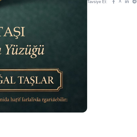
X
Tavsiye Et: