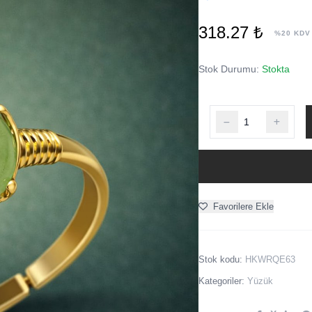
318.27 ₺
%20 KDV
Stok Durumu:
Stokta
Favorilere Ekle
Stok kodu:
HKWRQE63
Kategoriler:
Yüzük