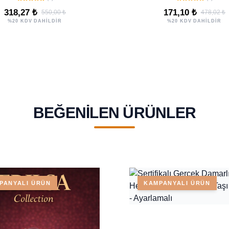
Balık Yay Burcu
318,27 ₺
171,10 ₺
550,00 ₺
478,02 ₺
%20 KDV DAHİLDİR
%20 KDV DAHİLDİR
BEĞENILEN ÜRÜNLER
PANYALI ÜRÜN
KAMPANYALI ÜRÜN