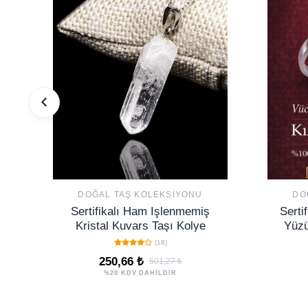
DOĞAL TAŞ KOLEKSIYONU
DO
Sertifikalı Ham Işlenmemiş
Serti
Kristal Kuvars Taşı Kolye
Yüzü
Aya
(18)
250,66 ₺
501,27 ₺
%20 KDV DAHİLDİR