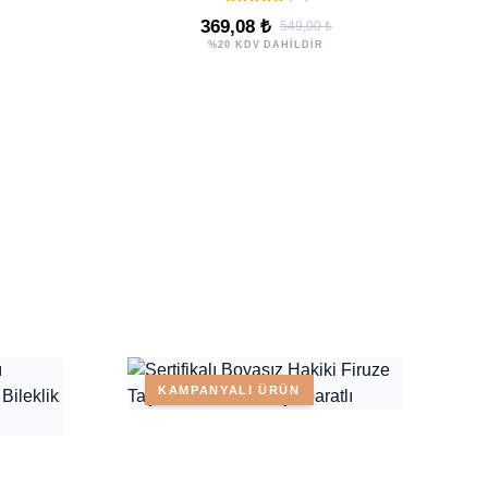
369,08 ₺
549,00 ₺
%20 KDV DAHİLDİR
KAMPANYALI ÜRÜN