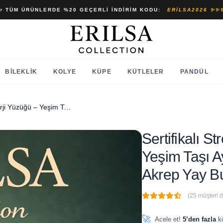
✨ TÜM ÜRÜNLERDE %20 GEÇERLI İNDIRIM KODU:
ERILSA2026 ✨✨
BILEKLIK
KOLYE
KÜPE
KÜTLELER
PANDÜL
Sertifikalı Stres Kalkanı Enerji Yüzüğü – Yeşim Taşı Ayarlanabilir Gold İnce Model Akrep Yay Burcu
Sertifikalı S
Yeşim Taşı A
Akrep Yay B
(25 müşteri 
🔥
2 adet
son 1 saat içinde
🚀
Acele et!
5’den fazla
ki