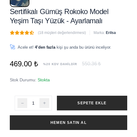
Sertifikalı Gümüş Rokoko Model
Yeşim Taşı Yüzük - Ayarlamalı
(18 müşteri değerlendirmesi)
Marka:
Erilsa
🔥
3 adet
son 1 saat içinde satıldı
🚀
Acele et!
4’den fazla
kişi şu anda bu ürünü inceliyor.
469.00 ₺
550.36 ₺
%20 KDV DAHİLDİR
Stok Durumu:
Stokta
SEPETE EKLE
HEMEN SATIN AL