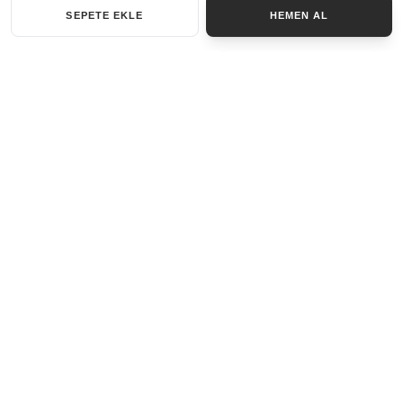
SEPETE EKLE
HEMEN AL
KATEGORILER
AKSESUAR SET
ANAHTARLIK
BILEKLIK
GENEL
KOLYE