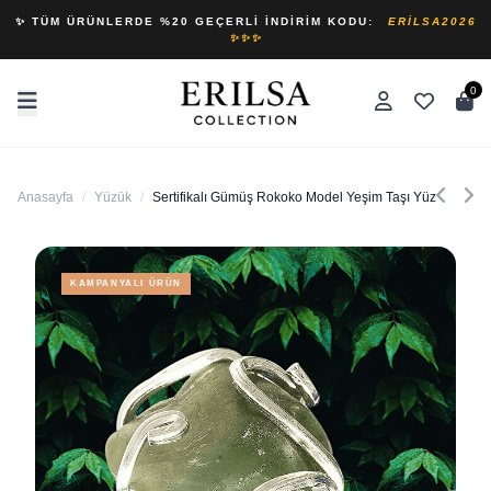
✨ TÜM ÜRÜNLERDE %20 GEÇERLI İNDIRIM KODU:
ERILSA2026
✨✨✨
0
Anasayfa
/
Yüzük
/
Sertifikalı Gümüş Rokoko Model Yeşim Taşı Yüzük - Ayar
KAMPANYALI ÜRÜN