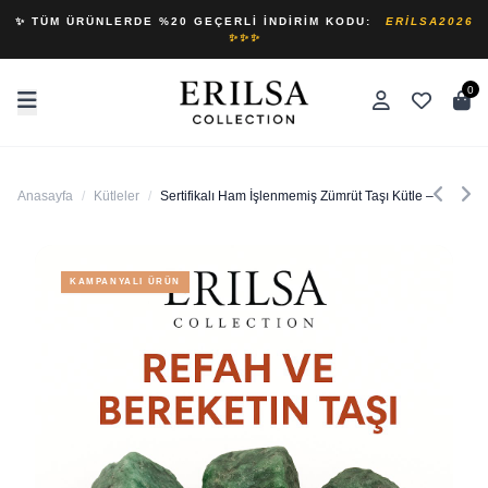
✨ TÜM ÜRÜNLERDE %20 GEÇERLI İNDIRIM KODU:
ERILSA2026
✨✨✨
0
Anasayfa
/
Kütleler
/
Sertifikalı Ham İşlenmemiş Zümrüt Taşı Kütle – El Taşı
KAMPANYALI ÜRÜN