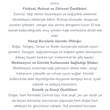
artırır.
Fiziksel, Ruhsal ve Zihinsel Özellikleri:
Zümrüt, kalp ritmini düzenleyici ve bağışıklık sistemini
destekleyici etkileriyle bilinir. Ruhsal düzeyde, duygusal
yaraları iyileştirir, sevgiyi alıp verme dengesini kurar. El taşı
olarak kullanıldığında avuç içinden kalp merkezine direkt etki
eder.
Hangi Burçlarla Uyumlu Olduğu:
Boğa, Yengeç, Terazi ve İkizler burçlarıyla yüksek uyum
gösterir. Sevgiye, bağışlanmaya ve kalpten gelen dönüşüme
ihtiyaç duyan herkes için mükemmel bir şifa taşıdır.
Meditasyon ve Günlük Kullanımda Sağladığı Şifalar:
Meditasyon sırasında kalp çakrasını aktive eder, sevgi
frekansını yükseltir ve ruhsal uyum sağlar. Günlük
kullanımda elde taşındığında duygusal dengeyi korur, içsel
sakinlik ve anlayış kazandırır.
Estetik ve Enerji Özellikleri:
Doğal, ham formdaki Zümrüt taşı; mat yeşil, yer yer siyah ya
da beyaz damarlar barındıran yapısıyla hem doğal hem
etkileyici bir görünüme sahiptir. Saf enerjisini koruyan