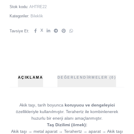
Stok kodu:
AHTRE22
Kategoriler:
Bileklik
X
Tavsiye Et:
AÇIKLAMA
DEĞERLENDIRMELER (0)
Akik taşı, tarih boyunca
koruyucu ve dengeleyici
özellikleriyle kullanılmıştır. Terahertz ile kombinlenerek
huzurlu bir enerji alanı amaçlanmıştır.
Taş Dizilimi (örnek):
Akik taşı → metal aparat → Terahertz → aparat → Akik taşı