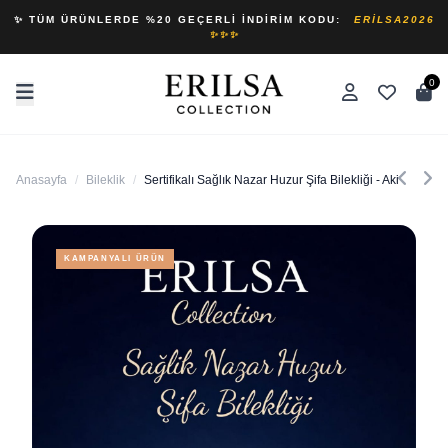
✨ TÜM ÜRÜNLERDE %20 GEÇERLI İNDIRIM KODU:
ERILSA2026
✨✨✨
0
Anasayfa
/
Bileklik
/
Sertifikalı Sağlık Nazar Huzur Şifa Bilekliği - Akik ve T
KAMPANYALI ÜRÜN