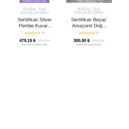
DOĞAL TAŞ
DOĞAL TAŞ
KOLEKSIYONU
KOLEKSIYONU
Sertifikalı Silver
Sertifikalı Beyaz
Se
Pembe Kuvars
Amazonit Doğal
Taşı Yüz Masaj
Taş Ayarlanabilir
(0)
(0)
Aleti - Kütle
Yüzük – Huzur ve
479,19 ₺
300,00 ₺
670,85 ₺
500,00 ₺
Hediyeli
Denge Taşı
T
%20 KDV DAHİLDİR
%20 KDV DAHİLDİR
D