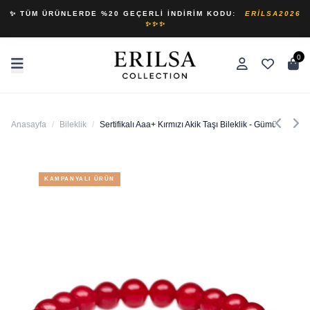
✨ TÜM ÜRÜNLERDE %20 GEÇERLI İNDIRIM KODU:
ERILSA2026
✨✨✨
0
Anasayfa
/
Bileklik
/
Sertifikalı Aaa+ Kırmızı Akik Taşı Bileklik - Gümüş Aparatl
KAMPANYALI ÜRÜN