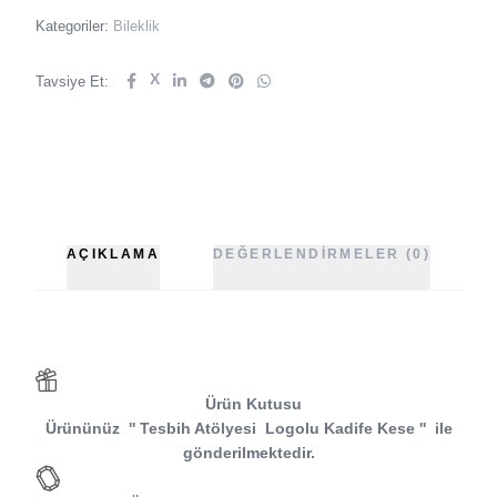
Kategoriler:
Bileklik
X
Tavsiye Et:
AÇIKLAMA
DEĞERLENDIRMELER (0)
Ürün Kutusu
Ürününüz
''
Tesbih Atölyesi
Logolu Kadife Kese
''
ile
gönderilmektedir.