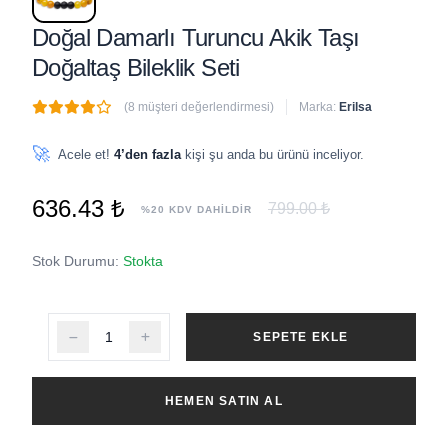
Doğal Damarlı Turuncu Akik Taşı
Doğaltaş Bileklik Seti
(8 müşteri değerlendirmesi)
Marka:
Erilsa
🔥
4 adet
son 1 saat içinde satıldı
🚀
Acele et!
4’den fazla
kişi şu anda bu ürünü inceliyor.
636.43 ₺
799.00 ₺
%20 KDV DAHİLDİR
Stok Durumu:
Stokta
SEPETE EKLE
HEMEN SATIN AL