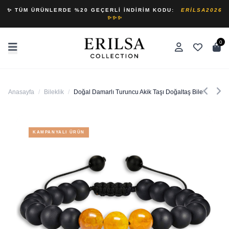
✨ TÜM ÜRÜNLERDE %20 GEÇERLI İNDIRIM KODU:
ERILSA2026
✨✨✨
0
Anasayfa
/
Bileklik
/
Doğal Damarlı Turuncu Akik Taşı Doğaltaş Bileklik Seti
KAMPANYALI ÜRÜN