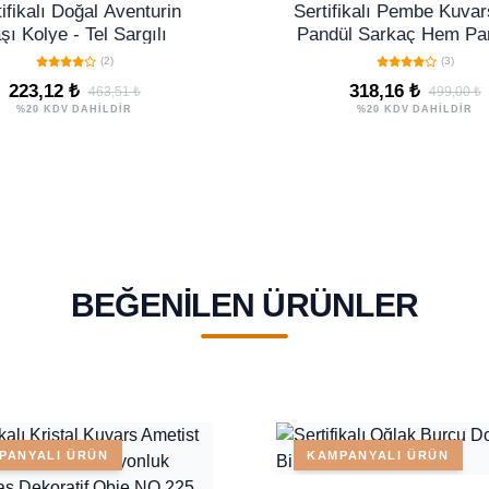
ifikalı Doğal Aventurin
Sertifikalı Pembe Kuvar
şı Kolye - Tel Sargılı
Pandül Sarkaç Hem Pan
Hem Kolye Doğal Pe
(2)
(3)
Renk 40 cm
223,12 ₺
318,16 ₺
463,51 ₺
499,00 ₺
%20 KDV DAHİLDİR
%20 KDV DAHİLDİR
BEĞENILEN ÜRÜNLER
PANYALI ÜRÜN
KAMPANYALI ÜRÜN