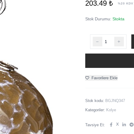
203.49 ₺
%20 KDV
Stok Durumu:
Stokta
Favorilere Ekle
Stok kodu:
BGJNQ347
Kategoriler:
Kolye
X
Tavsiye Et: