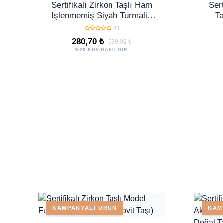
Sertifikalı Zirkon Taşlı Ham
Sert
Işlenmemiş Siyah Turmalin
Ta
Taşı Kolye - 24k Altın Kaplama
(0)
280,70 ₺
539,02 ₺
%20 KDV DAHİLDİR
KAMPANYALI ÜRÜN
KAM