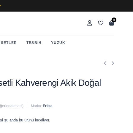
✨
0
SETLER
TESBIH
YÜZÜK
asetli Kahverengi Akik Doğal
eğerlendirmesi)
Marka:
Erilsa
 satıldı
şi şu anda bu ürünü inceliyor.