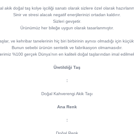
 akik doğal taş kolye işciliği sanatı olarak sizlere özel olarak hazırlanm
Sinir ve stresi alacak negatif enerjilerinizi ortadan kaldırır.
Sizleri gevşetir.
Ürünümüz her bileğe uygun olarak tasarlanmıştır.
r, ve kehribar tanelerinin hiç biri birbirinin aynısı olmadığı için küçükte 
Bunun sebebi ürünün sentetik ve fabrikasyon olmamasıdır.
erimiz %100 gerçek Dünya'nın en kaliteli doğal taşlarından imal edilmek
Üretildiği Taş
:
Doğal Kahverengi Akik Taşı
Ana Renk
:
Doğal Renk