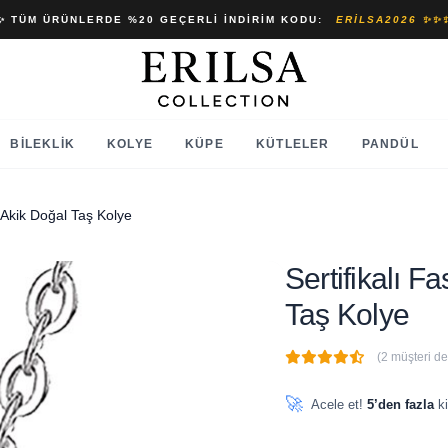
✨ TÜM ÜRÜNLERDE %20 GEÇERLI İNDIRIM KODU:
ERILSA2026 ✨✨
BILEKLIK
KOLYE
KÜPE
KÜTLELER
PANDÜL
i Akik Doğal Taş Kolye
Sertifikalı F
Taş Kolye
(2 müşteri d
🔥
6 adet
son 1 saat içinde
🚀
Acele et!
5’den fazla
ki