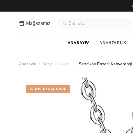
Mağazamız
ANASAYFA
ANAHTARLIK
Anasayfa
/
Kolye
/
Kolye...
/
Sertifikalı Fasetli Kahvereng
KAMPANYALI ÜRÜN