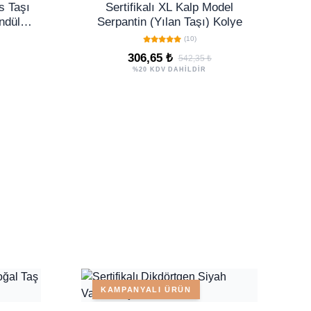
s Taşı
Sertifikalı XL Kalp Model
dül -
Serpantin (Yılan Taşı) Kolye
mbe
(10)
306,65 ₺
542,35 ₺
%20 KDV DAHİLDİR
KAMPANYALI ÜRÜN