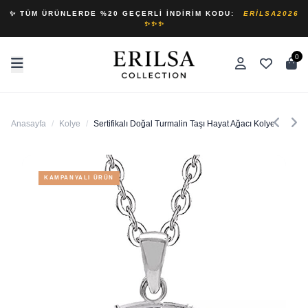
✨ TÜM ÜRÜNLERDE %20 GEÇERLI İNDIRIM KODU:
ERILSA2026
✨✨✨
0
Anasayfa
/
Kolye
/
Sertifikalı Doğal Turmalin Taşı Hayat Ağacı Kolye
KAMPANYALI ÜRÜN