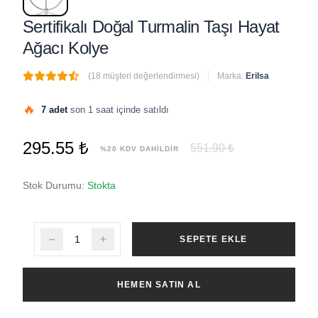
Sertifikalı Doğal Turmalin Taşı Hayat
Ağacı Kolye
(18 müşteri değerlendirmesi)
Marka:
Erilsa
🔥
7 adet
son 1 saat içinde satıldı
295.55 ₺
551.90 ₺
%20 KDV DAHİLDİR
Stok Durumu:
Stokta
SEPETE EKLE
HEMEN SATIN AL