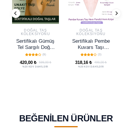
DOĞAL TAŞ
DOĞAL TAŞ
KOLEKSIYONU
KOLEKSIYONU
Sertifikalı Gümüş
Sertifikalı Pembe
S
Tel Sargılı Doğal
Kuvars Taşı
Y
Unakit Taşı Kolye
Pandül Sarkaç
(9)
(3)
– 25-30 mm
Hem Pandül -
420,00 ₺
318,16 ₺
599,00 ₺
499,00 ₺
Denge ve Şifa
Hem Kolye Doğal
%20 KDV DAHİLDİR
%20 KDV DAHİLDİR
Taşı
Pembe Renk 40
cm
BEĞENILEN ÜRÜNLER