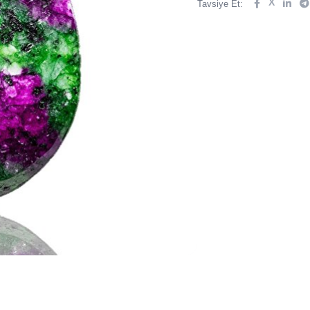
X
Tavsiye Et: