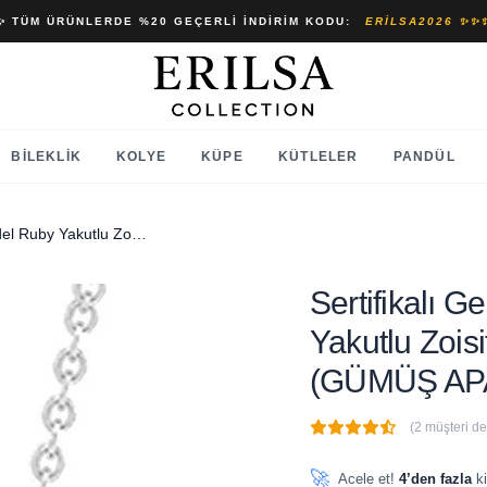
✨ TÜM ÜRÜNLERDE %20 GEÇERLI İNDIRIM KODU:
ERILSA2026 ✨✨
BILEKLIK
KOLYE
KÜPE
KÜTLELER
PANDÜL
Sertifikalı Gerçek Damla Model Ruby Yakutlu Zoisite - Anyolit Taşı Kolye (GÜMÜŞ APARATLI)
Sertifikalı 
Yakutlu Zoisi
(GÜMÜŞ AP
(2 müşteri d
🔥
5 adet
son 1 saat içinde
🚀
Acele et!
4’den fazla
ki