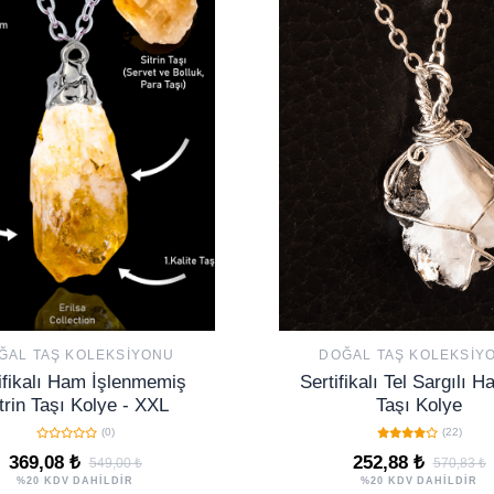
ĞAL TAŞ KOLEKSIYONU
DOĞAL TAŞ KOLEKSIY
ifikalı Ham İşlenmemiş
Sertifikalı Tel Sargılı 
trin Taşı Kolye - XXL
Taşı Kolye
(0)
(22)
369,08 ₺
252,88 ₺
549,00 ₺
570,83 ₺
%20 KDV DAHİLDİR
%20 KDV DAHİLDİR