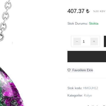
407.37 ₺
%20 KDV
Stok Durumu:
Stokta
Favorilere Ekle
Stok kodu:
HMGUH12
Kategoriler:
Kolye