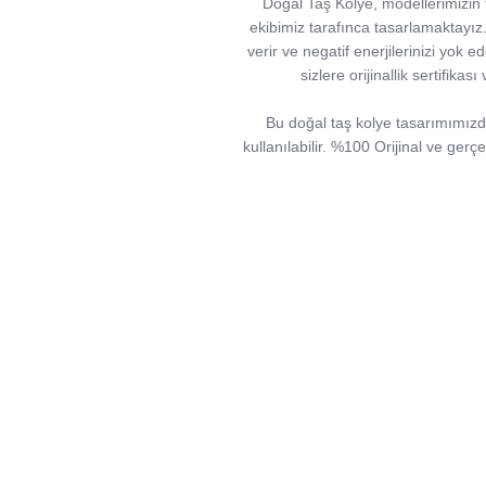
Doğal Taş Kolye, modellerimizin ta
ekibimiz tarafınca tasarlamaktayız. Ta
verir ve negatif enerjilerinizi yok ed
sizlere orijinallik sertifika
Bu doğal taş kolye tasarımımızda; 
kullanılabilir. %100 Orijinal ve gerç