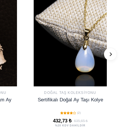
ONU
DOĞAL TAŞ KOLEKSIYONU
Ham Ay
Sertifikalı Doğal Ay Taşı Kolye
(2)
432,73 ₺
635,65 ₺
%20 KDV DAHİLDİR