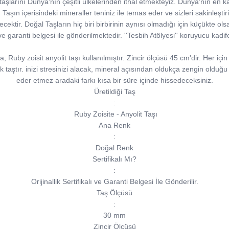
şlarını Dünya'nın çeşitli ülkelerinden ithal etmekteyiz. Dünya'nın en kal
şın içerisindeki mineraller teniniz ile temas eder ve sizleri sakinleştirir. i
ecektir. Doğal Taşların hiç biri birbirinin aynısı olmadığı için küçükte olsa
sı ve garanti belgesi ile gönderilmektedir. ''Tesbih Atölyesi'' koruyucu kad
Ruby zoisit anyolit taşı kullanılmıştır. Zincir ölçüsü 45 cm'dir. Her içi
ek taştır. inizi stresinizi alacak, mineral açısından oldukça zengin olduğu
eder etmez aradaki farkı kısa bir süre içinde hissedeceksiniz.
Üretildiği Taş
:
Ruby Zoisite - Anyolit Taşı
Ana Renk
:
Doğal Renk
Sertifikalı Mı?
:
Orijinallik Sertifikalı ve Garanti Belgesi İle Gönderilir.
Taş Ölçüsü
:
30 mm
Zincir Ölçüsü