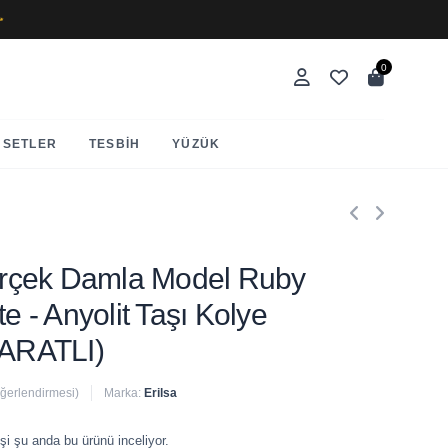
✨
0
SETLER
TESBIH
YÜZÜK
Gerçek Damla Model Ruby
te - Anyolit Taşı Kolye
ARATLI)
eğerlendirmesi)
Marka:
Erilsa
 satıldı
şi şu anda bu ürünü inceliyor.