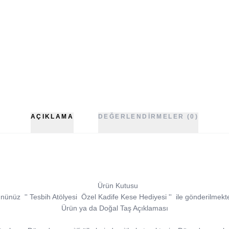
AÇIKLAMA
DEĞERLENDIRMELER (0)
Ürün Kutusu
ününüz
''
Tesbih Atölyesi
Özel Kadife Kese Hediyesi
''
ile gönderilmekte
Ürün ya da Doğal Taş Açıklaması