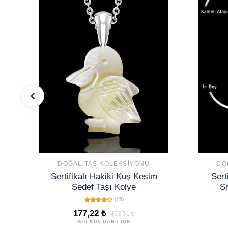
DOĞAL TAŞ KOLEKSIYONU
DO
Sertifikalı Hakiki Kuş Kesim
Sert
Sedef Taşı Kolye
Si
(15)
177,22 ₺
463,51 ₺
%20 KDV DAHİLDİR