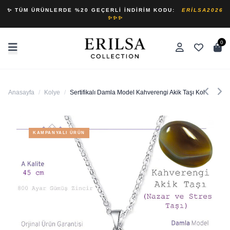
✨ TÜM ÜRÜNLERDE %20 GEÇERLI İNDIRIM KODU:
ERILSA2026
✨✨✨
0
Anasayfa
/
Kolye
/
Sertifikalı Damla Model Kahverengi Akik Taşı Kolye (G
KAMPANYALI ÜRÜN