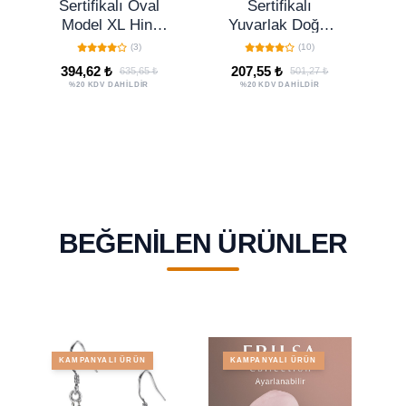
Sertifikalı Oval
Sertifikalı
Se
Model XL Hint
Yuvarlak Doğal
Ç
Akik Taşı Kolye
Gri Akik Taşı
(3)
(10)
(Hindistan)
Kolye
K
394,62 ₺
207,55 ₺
635,65 ₺
501,27 ₺
%20 KDV DAHİLDİR
%20 KDV DAHİLDİR
BEĞENILEN ÜRÜNLER
KAMPANYALI ÜRÜN
KAMPANYALI ÜRÜN