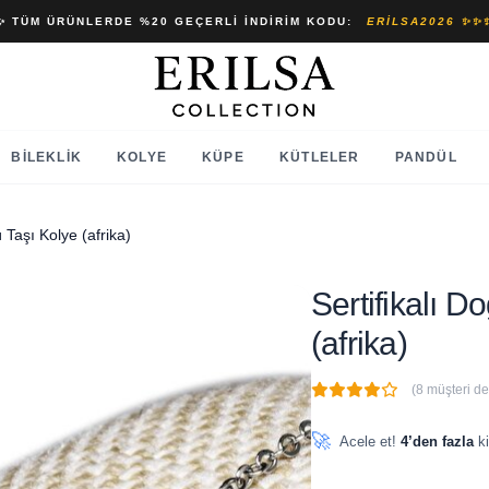
✨ TÜM ÜRÜNLERDE %20 GEÇERLI İNDIRIM KODU:
ERILSA2026 ✨✨
BILEKLIK
KOLYE
KÜPE
KÜTLELER
PANDÜL
 Taşı Kolye (afrika)
Sertifikalı 
(afrika)
(8 müşteri d
🔥
4 adet
son 1 saat içinde
🚀
Acele et!
4’den fazla
ki