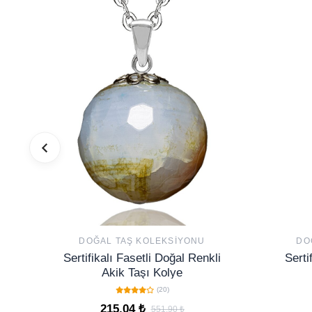
DOĞAL TAŞ KOLEKSIYONU
DO
Sertifikalı Fasetli Doğal Renkli
Serti
Akik Taşı Kolye
(20)
215,04 ₺
551,90 ₺