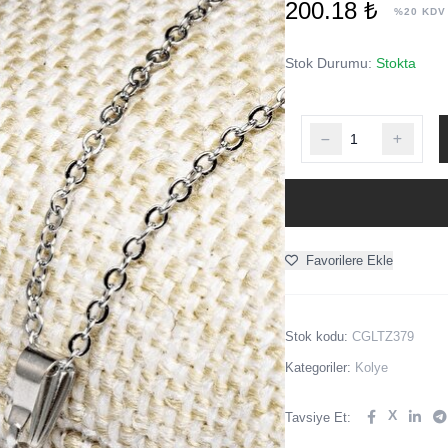
200.18 ₺
%20 KDV
Stok Durumu:
Stokta
Favorilere Ekle
Stok kodu:
CGLTZ379
Kategoriler:
Kolye
X
Tavsiye Et: