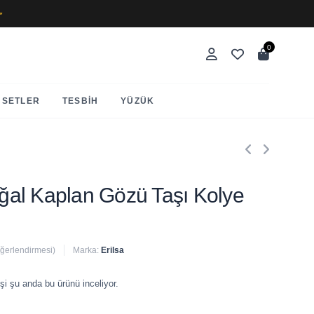
✨
0
SETLER
TESBIH
YÜZÜK
Doğal Kaplan Gözü Taşı Kolye
eğerlendirmesi)
Marka:
Erilsa
 satıldı
şi şu anda bu ürünü inceliyor.