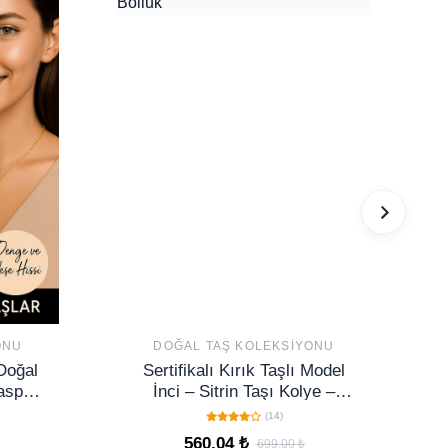
ONU
DOĞAL TAŞ KOLEKSIYONU
 Doğal
Sertifikalı Kırık Taşlı Model
asper
İnci – Sitrin Taşı Kolye –
 Neşe
Pozitif Enerji ve Bolluk
(14)
560,04 ₺
699,00 ₺