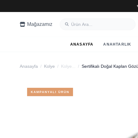
Mağazamız
ANASAYFA
ANAHTARLIK
Anasayfa
/
Kolye
/
Kolye...
/
Sertifikalı Doğal Kaplan Gözü
KAMPANYALI ÜRÜN