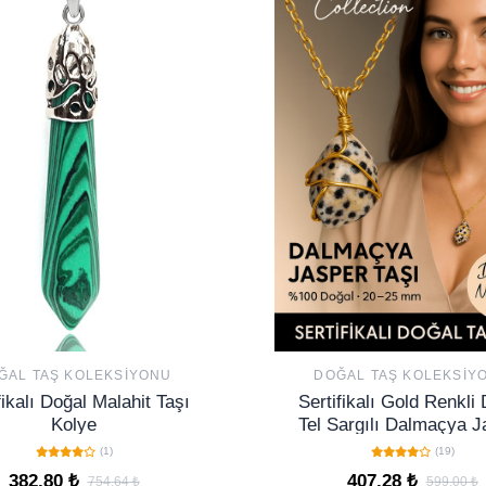
ĞAL TAŞ KOLEKSIYONU
DOĞAL TAŞ KOLEKSIY
fikalı Doğal Malahit Taşı
Sertifikalı Gold Renkli
Kolye
Tel Sargılı Dalmaçya J
Taşı Kolye – Denge ve
(1)
(19)
Taşı
382,80 ₺
407,28 ₺
754,64 ₺
599,00 ₺