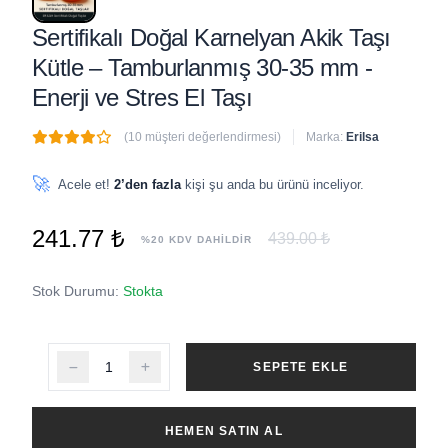
Sertifikalı Doğal Karnelyan Akik Taşı
Kütle – Tamburlanmış 30-35 mm -
Enerji ve Stres El Taşı
(10 müşteri değerlendirmesi)
Marka:
Erilsa
🔥
6 adet
son 1 saat içinde satıldı
🚀
Acele et!
2’den fazla
kişi şu anda bu ürünü inceliyor.
241.77 ₺
439.00 ₺
%20 KDV DAHİLDİR
Stok Durumu:
Stokta
SEPETE EKLE
HEMEN SATIN AL