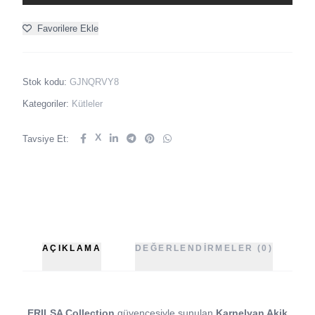
Favorilere Ekle
Stok kodu:
GJNQRVY8
Kategoriler:
Kütleler
X
Tavsiye Et:
AÇIKLAMA
DEĞERLENDIRMELER (0)
ERILSA Collection
güvencesiyle sunulan
Karnelyan Akik