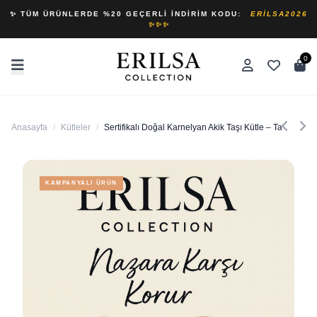
✨ TÜM ÜRÜNLERDE %20 GEÇERLI İNDIRIM KODU:
ERILSA2026
✨✨✨
0
Anasayfa
/
Kütleler
/
Sertifikalı Doğal Karnelyan Akik Taşı Kütle – Tamburlan
KAMPANYALI ÜRÜN