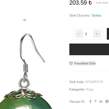
203.59 ₺
%20 KDV
Stok Durumu:
Stokta
Favorilere Ekle
Stok kodu:
AFGMPXY9
Kategoriler:
Küpe
X
Tavsiye Et: