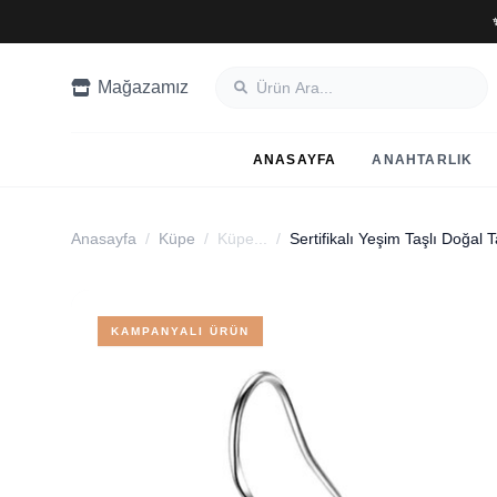
Mağazamız
ANASAYFA
ANAHTARLIK
Anasayfa
/
Küpe
/
Küpe...
/
Sertifikalı Yeşim Taşlı Doğal
KAMPANYALI ÜRÜN