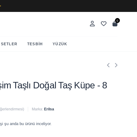
✨
0
SETLER
TESBIH
YÜZÜK
eşim Taşlı Doğal Taş Küpe - 8
eğerlendirmesi)
Marka:
Erilsa
 satıldı
şi şu anda bu ürünü inceliyor.