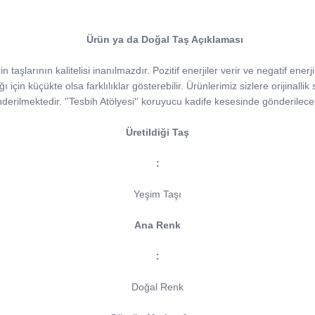
Ürün ya da Doğal Taş Açıklaması
taşlarının kalitelisi inanılmazdır. Pozitif enerjiler verir ve negatif enerji
ğı için küçükte olsa farklılıklar gösterebilir. Ürünlerimiz sizlere orijinallik 
derilmektedir. ''Tesbih Atölyesi'' koruyucu kadife kesesinde gönderilecek
Üretildiği Taş
:
Yeşim Taşı
Ana Renk
:
Doğal Renk