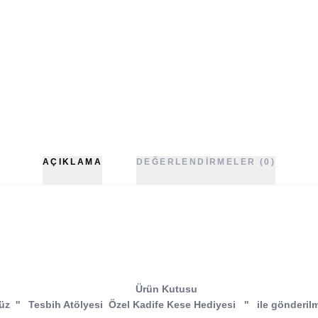
AÇIKLAMA
DEĞERLENDIRMELER (0)
Ürün Kutusu
nüz
''
Tesbih Atölyesi Özel Kadife Kese Hediyesi
''
ile gönderil