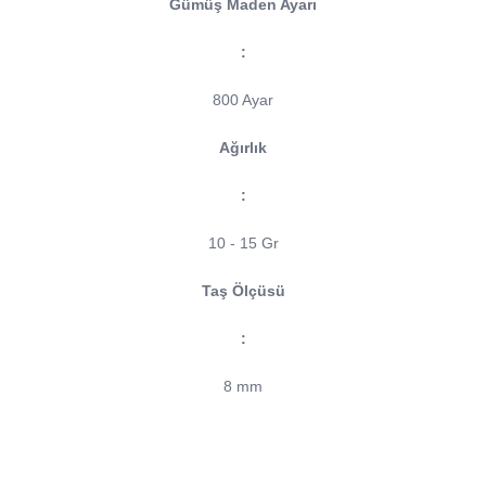
Gümüş Maden Ayarı
:
800 Ayar
Ağırlık
:
10 - 15 Gr
Taş Ölçüsü
:
8 mm