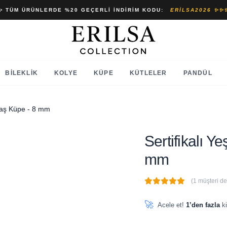
✨ TÜM ÜRÜNLERDE %20 GEÇERLI İNDIRIM KODU:
ERILSA2026 ✨✨
BILEKLIK
KOLYE
KÜPE
KÜTLELER
PANDÜL
 Taş Küpe - 8 mm
Sertifikalı Y
mm
(1 müşteri d
🔥
7 adet
son 1 saat içinde
🚀
Acele et!
1’den fazla
ki