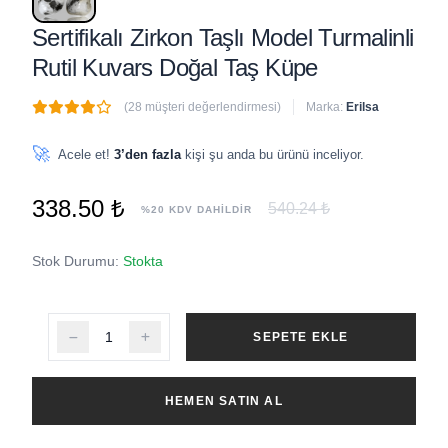
Sertifikalı Zirkon Taşlı Model Turmalinli
Rutil Kuvars Doğal Taş Küpe
(28 müşteri değerlendirmesi)
Marka:
Erilsa
🔥
4 adet
son 1 saat içinde satıldı
🚀
Acele et!
3’den fazla
kişi şu anda bu ürünü inceliyor.
338.50 ₺
540.24 ₺
%20 KDV DAHİLDİR
Stok Durumu:
Stokta
SEPETE EKLE
HEMEN SATIN AL