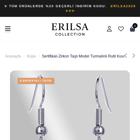
✨ TÜM ÜRÜNLERDE %20 GEÇERLI İNDIRIM KODU:
ERILSA2026
✨✨✨
0
Anasayfa
/
Küpe
/
Sertifikalı Zirkon Taşlı Model Turmalinli Rutil Kuvars Doğ
KAMPANYALI ÜRÜN