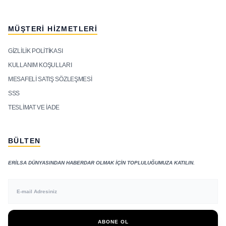
MÜŞTERI HIZMETLERI
GIZLILIK POLITIKASI
KULLANIM KOŞULLARI
MESAFELI SATIŞ SÖZLEŞMESI
SSS
TESLIMAT VE İADE
BÜLTEN
ERILSA DÜNYASINDAN HABERDAR OLMAK IÇIN TOPLULUĞUMUZA KATILIN.
ABONE OL