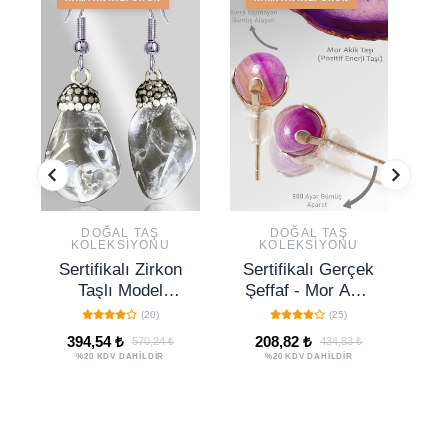
DOĞAL TAŞ
DOĞAL TAŞ
KOLEKSIYONU
KOLEKSIYONU
Sertifikalı Zirkon
Sertifikalı Gerçek
S
Taşlı Model
Şeffaf - Mor Akik
T
Kristal Kuvars
Taşı Nokta Doğal
D
(20)
(25)
Taşı Doğal Taş
Taş Küpe
K
394,54 ₺
208,82 ₺
570,24 ₺
434,83 ₺
Küpe
%20 KDV DAHİLDİR
%20 KDV DAHİLDİR