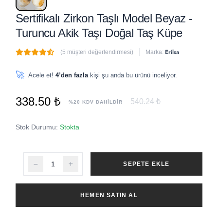
Sertifikalı Zirkon Taşlı Model Beyaz -
Turuncu Akik Taşı Doğal Taş Küpe
Erilsa
(5 müşteri değerlendirmesi)
Marka:
🔥
2 adet
son 1 saat içinde satıldı
🚀
Acele et!
4’den fazla
kişi şu anda bu ürünü inceliyor.
338.50 ₺
540.24 ₺
%20 KDV DAHİLDİR
Stok Durumu:
Stokta
SEPETE EKLE
HEMEN SATIN AL