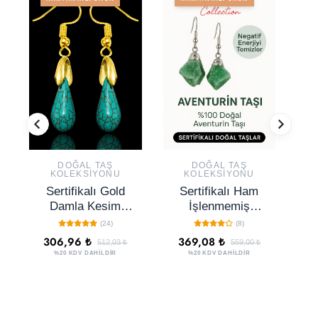
DOĞAL TAŞ
DOĞAL TAŞ
KOLEKSIYONU
KOLEKSIYONU
Sertifikalı Gold
Sertifikalı Ham
Damla Kesim
İşlenmemiş
Firuze - Turkuaz
Aventurin Küpe –
(24)
(8)
Taşı Küpe
Şans, Huzur ve
T
306,96 ₺
369,08 ₺
3
512,03 ₺
559,00 ₺
Pozitif Enerji Taşı
T
%20 KDV DAHİLDİR
%20 KDV DAHİLDİR