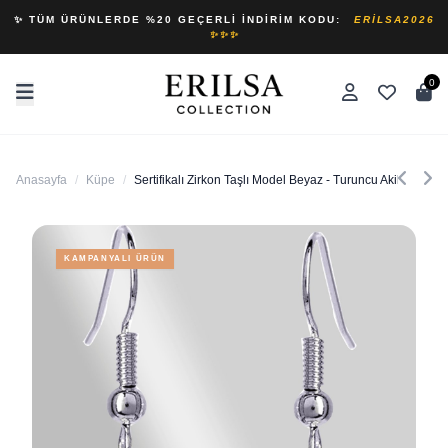
✨ TÜM ÜRÜNLERDE %20 GEÇERLI İNDIRIM KODU:
ERILSA2026
✨✨✨
0
Anasayfa
/
Küpe
/
Sertifikalı Zirkon Taşlı Model Beyaz - Turuncu Akik Taşı D
KAMPANYALI ÜRÜN