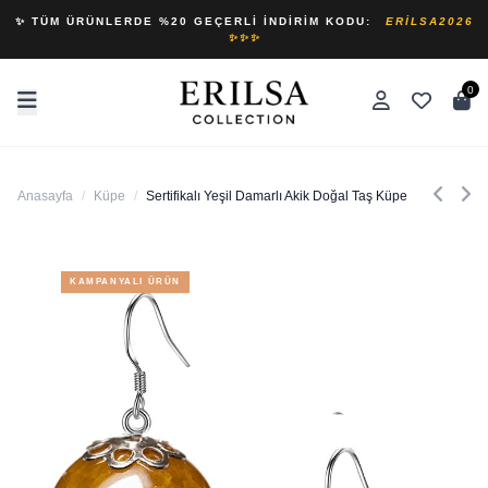
✨ TÜM ÜRÜNLERDE %20 GEÇERLI İNDIRIM KODU:
ERILSA2026
✨✨✨
0
Anasayfa
/
Küpe
/
Sertifikalı Yeşil Damarlı Akik Doğal Taş Küpe
KAMPANYALI ÜRÜN