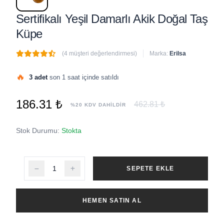
Sertifikalı Yeşil Damarlı Akik Doğal Taş
Küpe
(4 müşteri değerlendirmesi)
Marka:
Erilsa
🔥
3 adet
son 1 saat içinde satıldı
186.31 ₺
462.81 ₺
%20 KDV DAHİLDİR
Stok Durumu:
Stokta
SEPETE EKLE
HEMEN SATIN AL