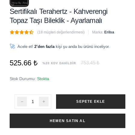
Sertifikalı Terahertz - Kahverengi
Topaz Taşı Bileklik - Ayarlamalı
(18 müşteri değerlendirmesi)
Marka:
Erilsa
🔥
1 adet
son 1 saat içinde satıldı
🚀
Acele et!
2’den fazla
kişi şu anda bu ürünü inceliyor.
525.66 ₺
753.45 ₺
%20 KDV DAHİLDİR
Stok Durumu:
Stokta
SEPETE EKLE
HEMEN SATIN AL