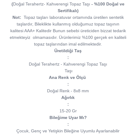
(
Doğal Terahertz- Kahverengi Topaz Taşı
- %100 Doğal ve
Sertifikalı)
Not:
Topaz taşları laboratuvar ortamında üretilen sentetik
taşlardır, Bileklikte kullanmış olduğumuz topaz taşının
kalitesi AAA+ Kalitedir Bunun sebebi üreticiden bizzat tedarik
etmekteyiz olmamasıdır. Ürünlerimiz %100 gerçek en kaliteli
topaz taşlarından imal edilmektedir.
Üretildiği Taş
:
Doğal Terahertz - Kahverengi Topaz Taşı
Taşı
Ana Renk ve Ölçü
:
Doğal Renk - 8x8 mm
Ağırlık
:
15-20 Gr
Bileğime Uyar Mı?
:
Çocuk, Genç ve Yetişkin Bileğine Uyumlu Ayarlanabilir