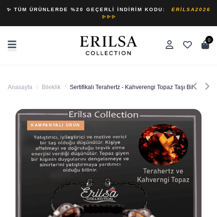
✨ TÜM ÜRÜNLERDE %20 GEÇERLI İNDIRIM KODU:
ERILSA2026
✨✨✨
0
Anasayfa
/
Bileklik
/
Sertifikalı Terahertz - Kahverengi Topaz Taşı Bileklik - A
KAMPANYALI ÜRÜN