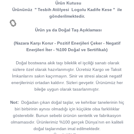
Ürün Kutusu
Ürününüz
''
Tesbih Atölyesi
Logolu Kadife Kese
''
ile
gönderilmektedir.
Ürün ya da Doğal Taş Açıklaması
(Nazara Karşı Korur - Pozitif Enerjileri Çeker - Negatif
Enerjileri İter - %100 Doğal ve Sertifikalı)
Doğal bostwana akik taşı bileklik el işciliği sanatı olarak
sizlere özel olarak hazırlanmıştır. Ücretsiz Kargo ve Taksit
İmkanlarını sakın kaçırmayın. Sinir ve stresi alacak negatif
enerjilerinizi ortadan kaldırır. Sizleri gevşetir. Ürünümüz her
bileğe uygun olarak tasarlanmıştır.
Not:
Doğadan çıkan doğal taşlar, ve kehribar tanelerinin hiç
biri birbirinin aynısı olmadığı için küçükte olsa farklılıklar
gösterebilir. Bunun sebebi ürünün sentetik ve fabrikasyon
olmamasıdır. Ürünlerimiz %100 gerçek Dünya'nın en kaliteli
doğal taşlarından imal edilmektedir.