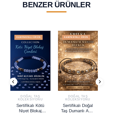
BENZER ÜRÜNLER
KAMPANYALI ÜRÜN
KAMPANYALI ÜRÜN
DOĞAL TAŞ
DOĞAL TAŞ
KOLEKSIYONU
KOLEKSIYONU
Sertifikalı Kötü
Sertifikalı Doğal
S
Niyet Blokaj
Taş Dumanlı Aura
Te