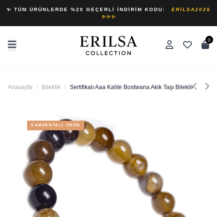
✨ TÜM ÜRÜNLERDE %20 GEÇERLI İNDIRIM KODU:
ERILSA2026
✨✨✨
0
Anasayfa
/
Bileklik
/
Sertifikalı Aaa Kalite Bostwana Akik Taşı Bileklik (afrika)
KAMPANYALI ÜRÜN