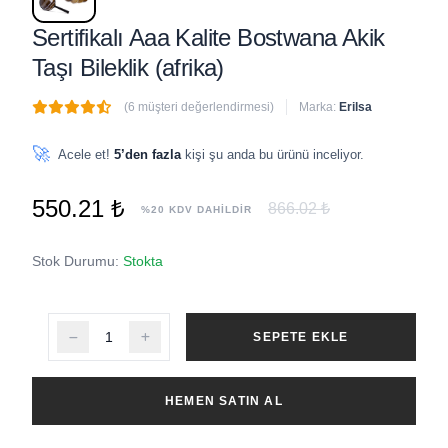
Sertifikalı Aaa Kalite Bostwana Akik
Taşı Bileklik (afrika)
(6 müşteri değerlendirmesi)
Marka:
Erilsa
🔥
1 adet
son 1 saat içinde satıldı
🚀
Acele et!
5’den fazla
kişi şu anda bu ürünü inceliyor.
550.21 ₺
866.02 ₺
%20 KDV DAHİLDİR
Stok Durumu:
Stokta
SEPETE EKLE
HEMEN SATIN AL