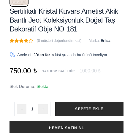
Sertifikalı Kristal Kuvars Ametist Akik
Bantlı Jeot Koleksiyonluk Doğal Taş
Dekoratif Obje NO 181
(8 müşteri değerlendirmesi)
Marka:
Erilsa
🔥
4 adet
son 1 saat içinde satıldı
🚀
Acele et!
1’den fazla
kişi şu anda bu ürünü inceliyor.
750.00 ₺
1000.00 ₺
%20 KDV DAHİLDİR
Stok Durumu:
Stokta
SEPETE EKLE
HEMEN SATIN AL