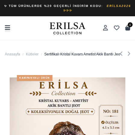
✨ TÜM ÜRÜNLERDE %20 GEÇERLI İNDIRIM KODU:
ERILSA2026
✨✨✨
0
Anasayfa
/
Kütleler
/
Sertifikalı Kristal Kuvars Ametist Akik Bantlı Jeot Kole
KAMPANYALI ÜRÜN