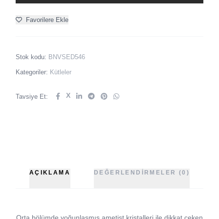
Favorilere Ekle
Stok kodu:
BNVSED546
Kategoriler:
Kütleler
X
Tavsiye Et:
AÇIKLAMA
DEĞERLENDIRMELER (0)
Orta bölümde yoğunlaşmış ametist kristalleri ile dikkat çeken