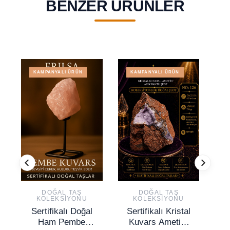
BENZER ÜRÜNLER
KAMPANYALI ÜRÜN
KAMPANYALI ÜRÜN
DOĞAL TAŞ
DOĞAL TAŞ
KOLEKSIYONU
KOLEKSIYONU
Sertifikalı Doğal
Sertifikalı Kristal
S
Ham Pembe
Kuvars Ametist
Ç