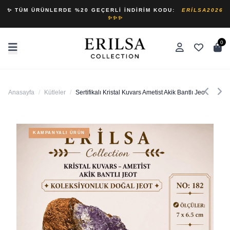
✨ TÜM ÜRÜNLERDE %20 GEÇERLI İNDIRIM KODU:
ERILSA2026
✨✨✨
0
Anasayfa
/
Kütleler
/
Sertifikalı Kristal Kuvars Ametist Akik Bantlı Jeot Kole
KAMPANYALI ÜRÜN