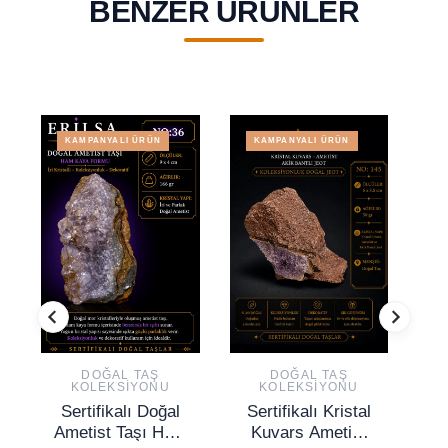
BENZER ÜRÜNLER
KAMPANYALI ÜRÜN
KAMPANYALI ÜRÜN
DOĞAL TAŞ
DOĞAL TAŞ
KOLEKSIYONU
KOLEKSIYONU
Sertifikalı Doğal
Sertifikalı Kristal
Ametist Taşı Ham
Kuvars Ametist
G