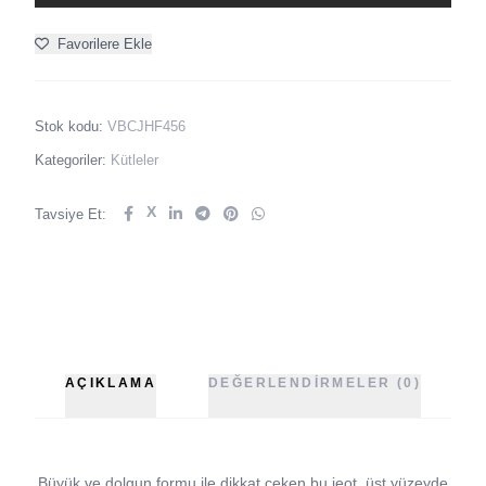
Favorilere Ekle
Stok kodu:
VBCJHF456
Kategoriler:
Kütleler
X
Tavsiye Et:
AÇIKLAMA
DEĞERLENDIRMELER (0)
Büyük ve dolgun formu ile dikkat çeken bu jeot, üst yüzeyde