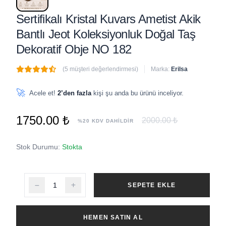
Sertifikalı Kristal Kuvars Ametist Akik
Bantlı Jeot Koleksiyonluk Doğal Taş
Dekoratif Obje NO 182
(5 müşteri değerlendirmesi)
Marka:
Erilsa
🔥
2 adet
son 1 saat içinde satıldı
🚀
Acele et!
2’den fazla
kişi şu anda bu ürünü inceliyor.
1750.00 ₺
2000.00 ₺
%20 KDV DAHİLDİR
Stok Durumu:
Stokta
SEPETE EKLE
HEMEN SATIN AL