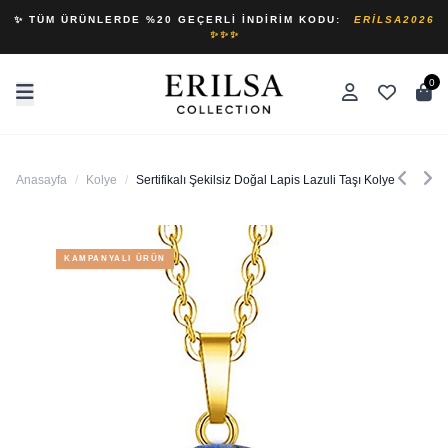
✨ TÜM ÜRÜNLERDE %20 GEÇERLI İNDIRIM KODU:
ERILSA2026
✨✨✨
0
Anasayfa
/
Kolye
/
Sertifikalı Şekilsiz Doğal Lapis Lazuli Taşı Kolye
KAMPANYALI ÜRÜN