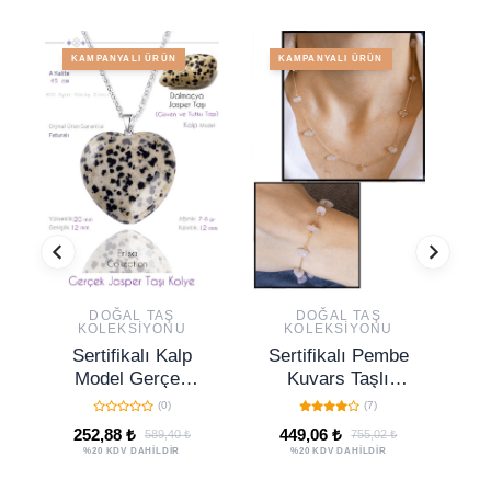
KAMPANYALI ÜRÜN
KAMPANYALI ÜRÜN
DOĞAL TAŞ
DOĞAL TAŞ
KOLEKSIYONU
KOLEKSIYONU
Sertifikalı Kalp
Sertifikalı Pembe
Se
Model Gerçek
Kuvars Taşlı
Dalmaçya Jasper
Doğal Taş Kolye
(0)
(7)
Taşı Kolye
Bileklik Seti
Do
252,88 ₺
449,06 ₺
589,40 ₺
755,02 ₺
%20 KDV DAHİLDİR
%20 KDV DAHİLDİR