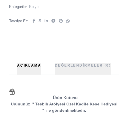
Kategoriler:
Kolye
X
Tavsiye Et:
AÇIKLAMA
DEĞERLENDIRMELER (0)
Ürün Kutusu
Ürününüz
''
Tesbih Atölyesi
Özel Kadife Kese Hediyesi
''
ile gönderilmektedir.