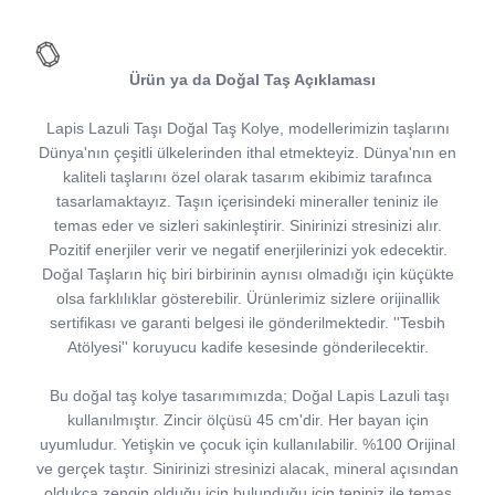
Ürün ya da Doğal Taş Açıklaması
Lapis Lazuli Taşı Doğal Taş Kolye, modellerimizin taşlarını
Dünya'nın çeşitli ülkelerinden ithal etmekteyiz. Dünya'nın en
kaliteli taşlarını özel olarak tasarım ekibimiz tarafınca
tasarlamaktayız. Taşın içerisindeki mineraller teniniz ile
temas eder ve sizleri sakinleştirir. Sinirinizi stresinizi alır.
Pozitif enerjiler verir ve negatif enerjilerinizi yok edecektir.
Doğal Taşların hiç biri birbirinin aynısı olmadığı için küçükte
olsa farklılıklar gösterebilir. Ürünlerimiz sizlere orijinallik
sertifikası ve garanti belgesi ile gönderilmektedir. ''Tesbih
Atölyesi'' koruyucu kadife kesesinde gönderilecektir.
Bu doğal taş kolye tasarımımızda; Doğal Lapis Lazuli taşı
kullanılmıştır. Zincir ölçüsü 45 cm'dir. Her bayan için
uyumludur. Yetişkin ve çocuk için kullanılabilir. %100 Orijinal
ve gerçek taştır. Sinirinizi stresinizi alacak, mineral açısından
oldukça zengin olduğu için bulunduğu için teniniz ile temas