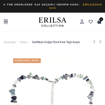
✨ TÜM ÜRÜNLERDE %20 GEÇERLI İNDIRIM KODU:
ERILSA2026
✨✨✨
0
Anasayfa
/
Kolye
/
Sertifikalı Doğal Florit Kırık Taşlı Kolye
KAMPANYALI ÜRÜN