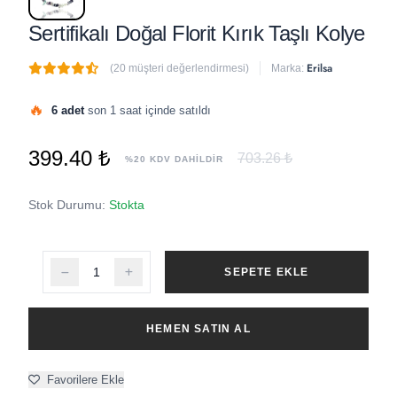
Sertifikalı Doğal Florit Kırık Taşlı Kolye
Erilsa
(20 müşteri değerlendirmesi)
Marka:
🔥
6 adet
son 1 saat içinde satıldı
399.40 ₺
703.26 ₺
%20 KDV DAHİLDİR
Stok Durumu:
Stokta
SEPETE EKLE
HEMEN SATIN AL
Favorilere Ekle