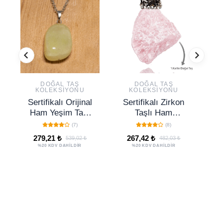
DOĞAL TAŞ
DOĞAL TAŞ
KOLEKSIYONU
KOLEKSIYONU
Sertifikalı Orijinal
Sertifikalı Zirkon
Ham Yeşim Taşı
Taşlı Ham
Kolye
İşlenmemiş
H
(7)
(8)
Pembe Kuvars
S
279,21 ₺
267,42 ₺
539,02 ₺
482,03 ₺
Taşı Kolye
%20 KDV DAHİLDİR
%20 KDV DAHİLDİR