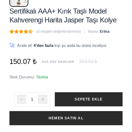
Sertifikalı AAA+ Kırık Taşlı Model
Kahverengi Harita Jasper Taşı Kolye
(6 müşteri değerlendirmesi)
Marka:
Erilsa
🔥
1 adet
son 1 saat içinde satıldı
🚀
Acele et!
4’den fazla
kişi şu anda bu ürünü inceliyor.
150.07 ₺
364.03 ₺
%20 KDV DAHİLDİR
Stok Durumu:
Stokta
SEPETE EKLE
HEMEN SATIN AL