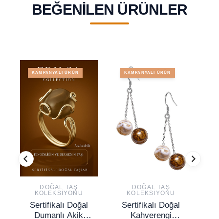
BEĞENILEN ÜRÜNLER
KAMPANYALI ÜRÜN
KAMPANYALI ÜRÜN
DOĞAL TAŞ
DOĞAL TAŞ
KOLEKSIYONU
KOLEKSIYONU
Sertifikalı Doğal
Sertifikalı Doğal
S
Dumanlı Akik
Kahverengi
T