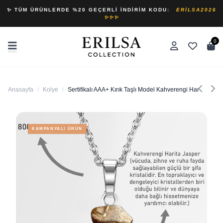
✨ TÜM ÜRÜNLERDE %20 GEÇERLI İNDIRIM KODU:
ERILSA2026
✨✨✨
0
Anasayfa
/
Kolye
/
Sertifikalı AAA+ Kırık Taşlı Model Kahverengi Harita Jaspe
KAMPANYALI ÜRÜN