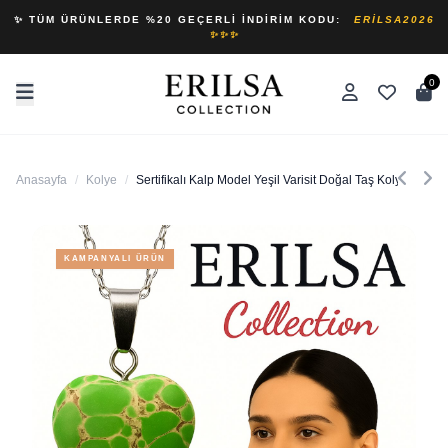
✨ TÜM ÜRÜNLERDE %20 GEÇERLI İNDIRIM KODU:
ERILSA2026
✨✨✨
0
Anasayfa
/
Kolye
/
Sertifikalı Kalp Model Yeşil Varisit Doğal Taş Kolye – Ca
KAMPANYALI ÜRÜN