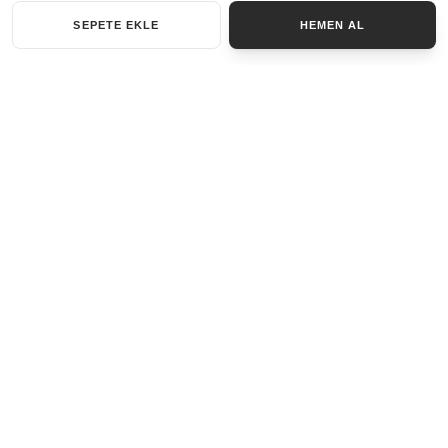
SEPETE EKLE
HEMEN AL
KATEGORILER
AKSESUAR SET
ANAHTARLIK
BILEKLIK
GENEL
KOLYE