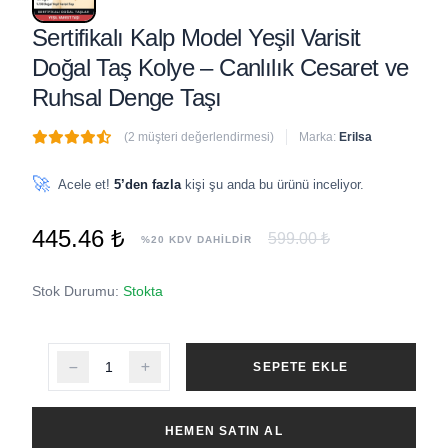
Sertifikalı Kalp Model Yeşil Varisit
Doğal Taş Kolye – Canlılık Cesaret ve
Ruhsal Denge Taşı
(2 müşteri değerlendirmesi)
Marka:
Erilsa
🔥
6 adet
son 1 saat içinde satıldı
🚀
Acele et!
5’den fazla
kişi şu anda bu ürünü inceliyor.
445.46 ₺
599.00 ₺
%20 KDV DAHİLDİR
Stok Durumu:
Stokta
SEPETE EKLE
HEMEN SATIN AL