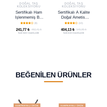
DOĞAL TAŞ
DOĞAL TAŞ
KOLEKSIYONU
KOLEKSIYONU
Sertifikalı Ham
Sertifikalı A Kalite
Işlenmemiş Bal
Doğal Ametist
Kalsit Taşı Kolye
Taşı Kolye (3-4
(9)
(10)
Cm)
Ka
241,77 ₺
404,13 ₺
482,41 ₺
545,95 ₺
%20 KDV DAHİLDİR
%20 KDV DAHİLDİR
BEĞENILEN ÜRÜNLER
KAMPANYALI ÜRÜN
KAMPANYALI ÜRÜN